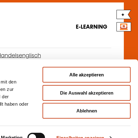
+
E-LEARNING
andelsenglisch
Alle akzeptieren
 mit den
EN
nen zur
Die Auswahl akzeptieren
t Down to Business…
 der
AUF ANFRAGE
llt haben oder
s - B1
Ablehnen
andelsenglisch
Marketing
Einzelheiten anzeigen