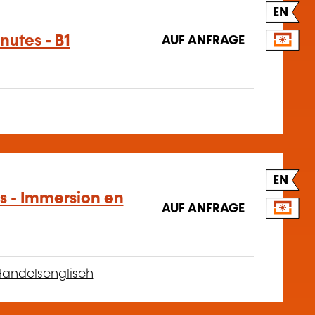
EN
nutes - B1
AUF ANFRAGE
EN
es - Immersion en
AUF ANFRAGE
andelsenglisch