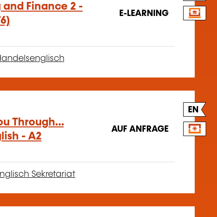
g and Finance 2 -
E-LEARNING
6)
andelsenglisch
EN
You Through…
AUF ANFRAGE
lish - A2
nglisch Sekretariat