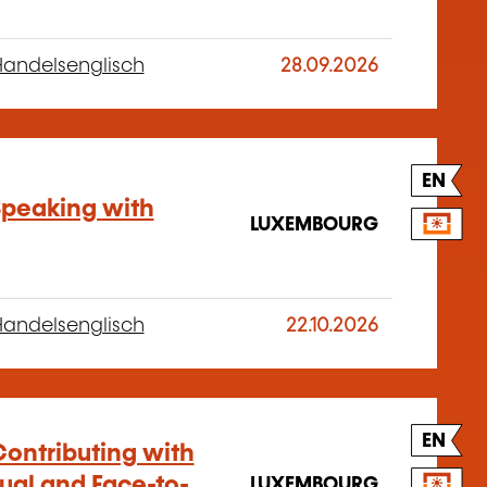
andelsenglisch
28.09.2026
EN
 Speaking with
LUXEMBOURG
andelsenglisch
22.10.2026
EN
Contributing with
ual and Face-to-
LUXEMBOURG