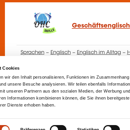
Geschäftsenglisch
Sprachen
–
Englisch
–
Englisch im Alltag
–
H
t Cookies
n wir den Inhalt personalisieren, Funktionen im Zusammenhang
nd unsere Besuche analysieren. Wir teilen ebenfalls Informatio
Anglais - Let’s Ge
mit unseren Partnern aus den sozialen Medien, der Werbung und
ren Informationen kombinieren können, die Sie ihnen bereitgeste
English for Meeting
ihrer Dienste erhoben haben.
Sprachen
–
Englisch
–
Englisch im Alltag
–
H
Präferenzen
Statistiken