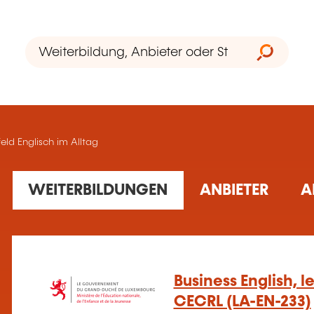
ld Englisch im Alltag
36 gefundene Schulung(en)
WEITERBILDUNGEN
ANBIETER
A
Business English, le
CECRL (LA-EN-233)