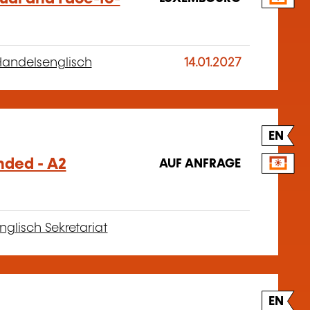
andelsenglisch
14.01.2027
EN
nded - A2
AUF ANFRAGE
nglisch Sekretariat
EN