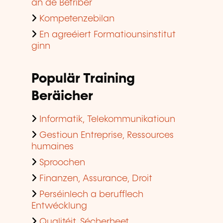
an de Betriber
Kompetenzebilan
En agreéiert Formatiounsinstitut
ginn
Populär Training
Beräicher
Informatik, Telekommunikatioun
Gestioun Entreprise, Ressources
humaines
Sproochen
Finanzen, Assurance, Droit
Perséinlech a berufflech
Entwécklung
Qualitéit, Sécherheet