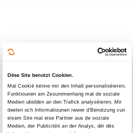
Suivéiert eis!
Facebook
Twitter
LinkedIn
YouTube
Ins
Dëse Site benotzt Cookien.
Mat Cookië kënne mir den Inhalt personaliséieren,
Eis kontaktéieren
Funktiounen am Zesummenhang mat de soziale
Medien ubidden an den Trafick analyséieren. Mir
deelen och Informatiounen iwwer d'Benotzung vun
eisem Site mat eise Partner aus de soziale
Medien, der Publicitéit an der Analys, déi dës