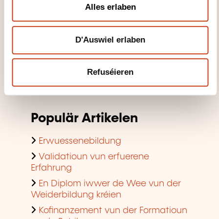
n
Bäihëllefe fir d'Weiderbildung fir
Alles erlaben
Privatleit
Bäihëllefe fir d'Formatioun am
D'Auswiel erlaben
Betrib
E Formatiounssall fannen
Refuséieren
D'Tendenzen am Beräich vun der
Formatioun am Betrib consultéieren
Populär Artikelen
Erwuessenebildung
Validatioun vun erfuerene
Erfahrung
En Diplom iwwer de Wee vun der
Weiderbildung kréien
Kofinanzement vun der Formatioun