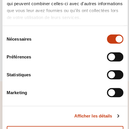
qui peuvent combiner celles-ci avec d'autres informations
Abonnez-vous à Formanews,
que vous leur avez fournies ou qu'ils ont collectées lors
de votre utilisation de leurs services.
la newsletter de la formation
tout au long de la vie
S
Nécessaires
é
l
En savoir plus
e
Préférences
c
S'inscrire
t
i
Statistiques
o
n
Marketing
Accès rapide
d
u
Rechercher une formation par
c
domaine
Afficher les détails
o
n
Rechercher un métier accessible