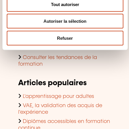
s
en formation continue
Tout autoriser
e
Demander une aide à la formation
n
pour particuliers
Autoriser la sélection
t
Découvrir les aides à la formation
e
en entreprise
m
Refuser
Trouver une salle de formation à
e
louer
n
t
Consulter les tendances de la
formation
Articles populaires
L'apprentissage pour adultes
VAE, la validation des acquis de
l'expérience
Diplômes accessibles en formation
continue