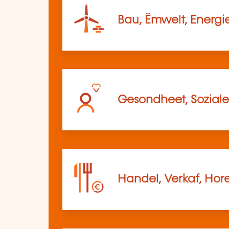
Bau, Ëmwelt, Energi
Gesondheet, Soziale
Handel, Verkaf, Hor