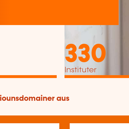
330
Instituter
tiounsdomainer aus