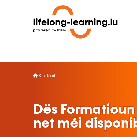
Startsäit
Dës Formatioun 
net méi disponi