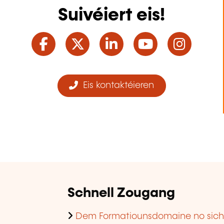
Suivéiert eis!
Facebook
Twitter
LinkedIn
YouTube
Ins
Eis kontaktéieren
Schnell Zougang
Dem Formatiounsdomaine no sic