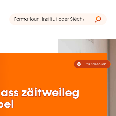
Erausdrécken
ass zäitweileg
bel