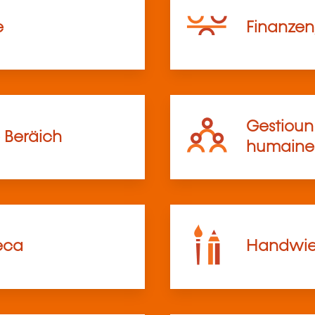
e
Finanzen,
Gestioun 
 Beräich
humaine
eca
Handwier