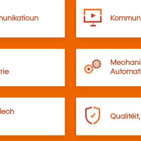
munikatioun
Kommunik
Mechanik
rie
Automati
flech
Qualitéit