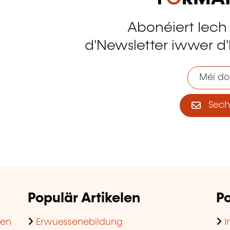
Abonéiert Iech
tagram
d'Newsletter iwwer d'
Méi do
Sech 
Populär Artikelen
Po
hen
Erwuessenebildung
I