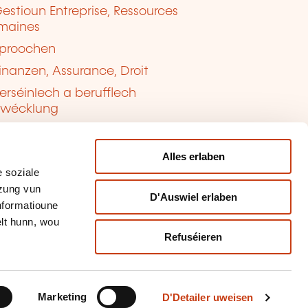
estioun Entreprise, Ressources
maines
proochen
inanzen, Assurance, Droit
erséinlech a berufflech
twécklung
ualitéit, Sécherheet
Alles erlaben
 soziale
tzung vun
D'Auswiel erlaben
Informatioune
lt hunn, wou
Refuséieren
tioun vun de Cookien
sbrauch mellen
Marketing
D'Detailer uweisen