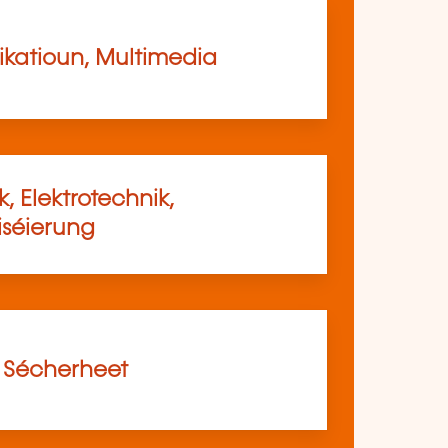
atioun, Multimedia
, Elektrotechnik,
séierung
, Sécherheet