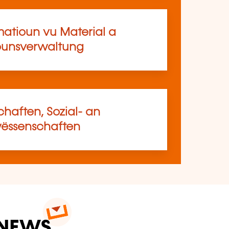
matioun vu Material a
ounsverwaltung
haften, Sozial- an
ssenschaften