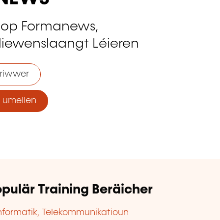
 op Formanews,
liewenslaangt Léieren
riwwer
umellen
pulär Training Beräicher
nformatik, Telekommunikatioun