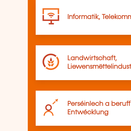
Informatik, Telekom
Landwirtschaft,
Liewensmëttelindust
Perséinlech a beruf
Entwécklung