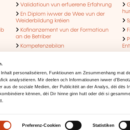
Validatioun vun erfuerene Erfahrung
G
hu
En Diplom iwwer de Wee vun der
Weiderbildung kréien
S
ib
Kofinanzement vun der Formatioun
F
an de Betriber
P
Kompetenzebilan
En
En agreéiert Formatiounsinstitut ginn
Q
n.
 Inhalt personaliséieren, Funktiounen am Zesummenhang mat de
fick analyséieren. Mir deelen och Informatiounen iwwer d'Beno
r aus de soziale Medien, der Publicitéit an der Analys, déi dës 
kombinéiere kënnen, déi Dir hinne ginn hutt oder déi si gesamme
t.
Rechtlech Hiweiser
Ges
Accessibilitéit
Mës
Preferenz-Cookien
Statistiken