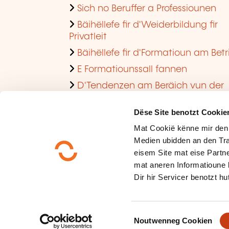
Sich no Beruffer a Professiounen
Bäihëllefe fir d'Weiderbildung fir
Privatleit
Bäihëllefe fir d'Formatioun am Betr
E Formatiounssall fannen
D'Tendenzen am Beräich vun der
Formatioun am Betrib consultéieren
Dëse Site benotzt Cookie
Mat Cookië kënne mir den
Medien ubidden an den Tra
eisem Site mat eise Partne
mat aneren Informatioune 
Dir hir Servicer benotzt hut
Méi iwwer eis
Dateschutz
C
Plang vum Site
Noutwenneg Cookien
o