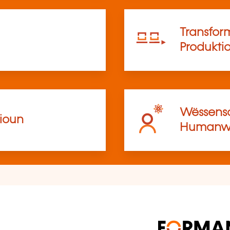
Transfor
Produkti
Wëssensc
ioun
Humanwë