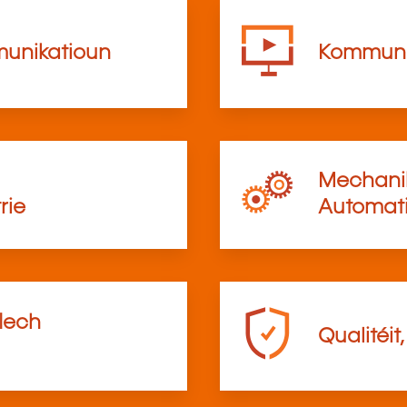
munikatioun
Kommunik
Mechanik
rie
Automati
flech
Qualitéit