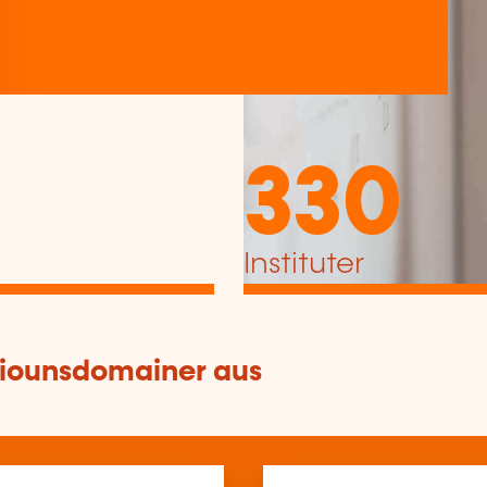
330
Instituter
tiounsdomainer aus