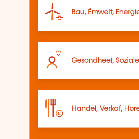
Bau, Ëmwelt, Energi
Gesondheet, Soziale
Handel, Verkaf, Hor