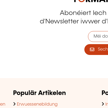
Abonéiert Iech
tagram
d'Newsletter iwwer d'
Méi do
Sech 
Populär Artikelen
Po
hen
Erwuessenebildung
I