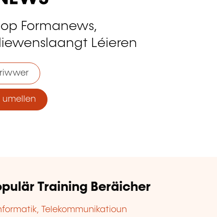
 op Formanews,
liewenslaangt Léieren
riwwer
umellen
pulär Training Beräicher
nformatik, Telekommunikatioun