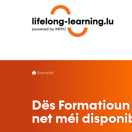
Startsäit
Dës Formatioun 
net méi disponi