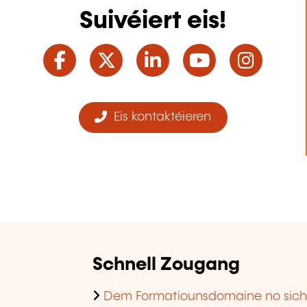
Suivéiert eis!
Facebook
Twitter
LinkedIn
YouTube
Ins
Eis kontaktéieren
Schnell Zougang
Dem Formatiounsdomaine no sic