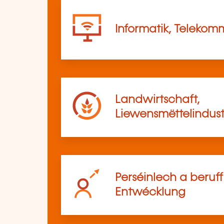
Informatik, Telekom
Landwirtschaft,
Liewensmëttelindust
Perséinlech a beruf
Entwécklung