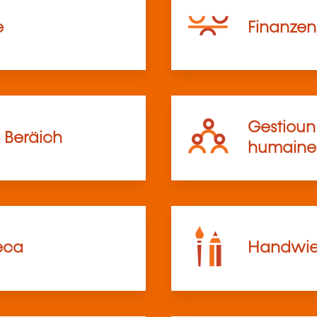
e
Finanzen,
Gestioun 
 Beräich
humaine
eca
Handwier