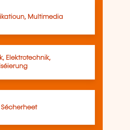
atioun, Multimedia
, Elektrotechnik,
séierung
, Sécherheet