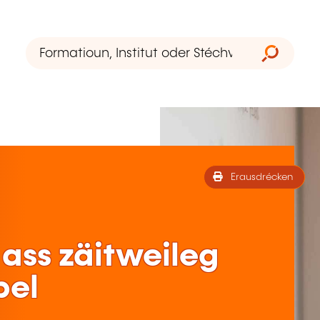
Erausdrécken
ass zäitweileg
bel