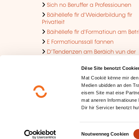
Sich no Beruffer a Professiounen
Bäihëllefe fir d'Weiderbildung fir
Privatleit
Bäihëllefe fir d'Formatioun am Betr
E Formatiounssall fannen
D'Tendenzen am Beräich vun der
Formatioun am Betrib consultéieren
Dëse Site benotzt Cookie
Mat Cookië kënne mir den
Medien ubidden an den Tra
eisem Site mat eise Partne
mat aneren Informatioune 
Dir hir Servicer benotzt hut
Méi iwwer eis
Dateschutz
C
Plang vum Site
Noutwenneg Cookien
o