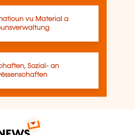
matioun vu Material a
ounsverwaltung
haften, Sozial- an
ssenschaften