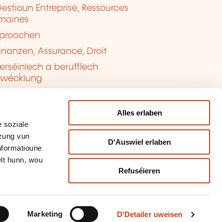
estioun Entreprise, Ressources
maines
proochen
inanzen, Assurance, Droit
erséinlech a berufflech
twécklung
ualitéit, Sécherheet
Alles erlaben
 soziale
tzung vun
D'Auswiel erlaben
Informatioune
lt hunn, wou
Refuséieren
tioun vun de Cookien
sbrauch mellen
Marketing
D'Detailer uweisen