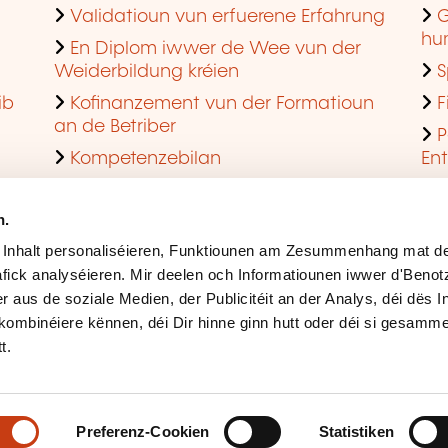
Validatioun vun erfuerene Erfahrung
G
hu
En Diplom iwwer de Wee vun der
Weiderbildung kréien
S
ib
Kofinanzement vun der Formatioun
F
an de Betriber
P
Kompetenzebilan
En
En agreéiert Formatiounsinstitut ginn
Q
n.
 Inhalt personaliséieren, Funktiounen am Zesummenhang mat de
fick analyséieren. Mir deelen och Informatiounen iwwer d'Beno
r aus de soziale Medien, der Publicitéit an der Analys, déi dës 
kombinéiere kënnen, déi Dir hinne ginn hutt oder déi si gesamme
t.
Rechtlech Hiweiser
Ges
Accessibilitéit
Mës
Preferenz-Cookien
Statistiken