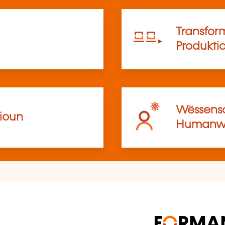
Transfor
Produkti
Wëssensc
ioun
Humanwë