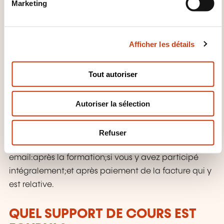
Marketing
d
ELLE ORGANISÉE ?
u
c
Cette formation utilise des exercices pratiques et des
Afficher les détails
o
applications concrètes de la théorie, ainsi que des
n
ateliers pratiques; ce qui permet au formateur de
s
Tout autoriser
vérifier la compréhension de chaque participant.
e
n
Autoriser la sélection
t
QUE RECEVEZ-VOUS À LA FIN DE
e
LA FORMATION ?
m
Refuser
e
Une attestation de participation sera envoyée par
n
email:après la formation;si vous y avez participé
t
intégralement;et après paiement de la facture qui y
est relative.
QUEL SUPPORT DE COURS EST