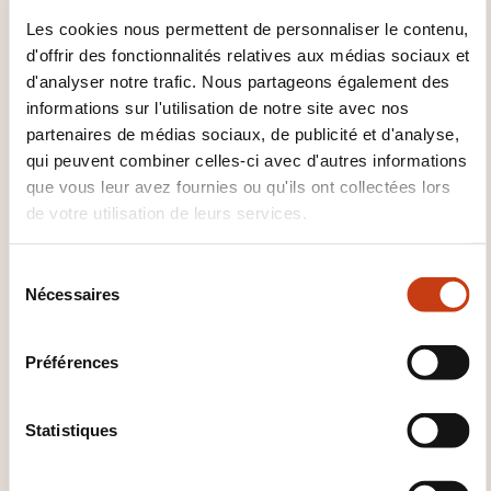
d’amélioration continue.
Les cookies nous permettent de personnaliser le contenu,
d'offrir des fonctionnalités relatives aux médias sociaux et
QUELLES MÉTHODES
d'analyser notre trafic. Nous partageons également des
PÉDAGOGIQUES SONT UTILISÉES
informations sur l'utilisation de notre site avec nos
?
partenaires de médias sociaux, de publicité et d'analyse,
qui peuvent combiner celles-ci avec d'autres informations
Cette formation présentielle utilise les méthodes
que vous leur avez fournies ou qu'ils ont collectées lors
pédagogiques suivantes:
de votre utilisation de leurs services.
Intelligence collective.
S
Introspective.
Nécessaires
é
Expérientielle.
l
e
Expositive, transmissive ou magistrale.
Préférences
c
Démonstrative.
t
Ludification.
i
Statistiques
o
n
COMMENT L’ÉVALUATION EST-