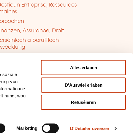
estioun Entreprise, Ressources
maines
proochen
inanzen, Assurance, Droit
erséinlech a berufflech
twécklung
ualitéit, Sécherheet
Alles erlaben
 soziale
tzung vun
D'Auswiel erlaben
Informatioune
lt hunn, wou
Refuséieren
tioun vun de Cookien
sbrauch mellen
Marketing
D'Detailer uweisen