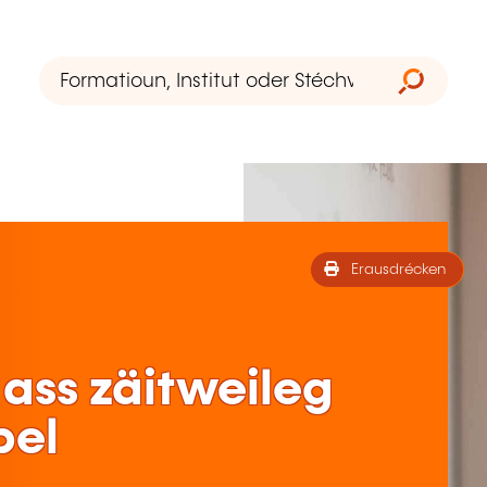
Erausdrécken
ass zäitweileg
bel