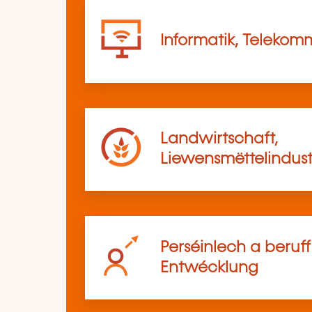
Informatik, Telekom
Landwirtschaft,
Liewensmëttelindust
Perséinlech a beruf
Entwécklung