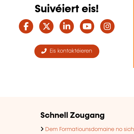
Suivéiert eis!
Facebook
Twitter
LinkedIn
YouTube
Ins
Eis kontaktéieren
Schnell Zougang
Dem Formatiounsdomaine no sic