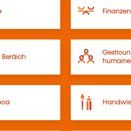
e
Finanzen,
Gestioun 
 Beräich
humaine
eca
Handwier