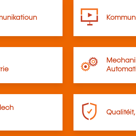
munikatioun
Kommunik
Mechanik
rie
Automati
flech
Qualitéit