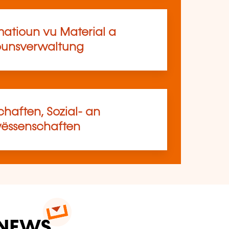
matioun vu Material a
ounsverwaltung
haften, Sozial- an
ssenschaften