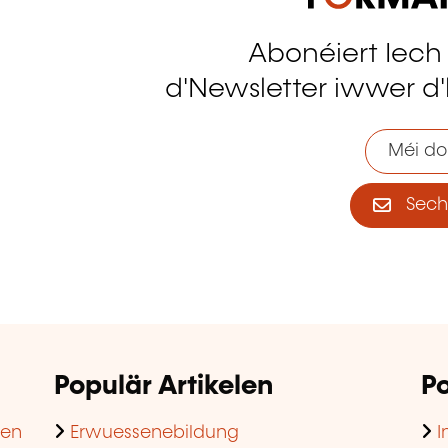
Abonéiert Iech
tagram
d'Newsletter iwwer d'
Méi do
Sech 
Populär Artikelen
Po
hen
Erwuessenebildung
I