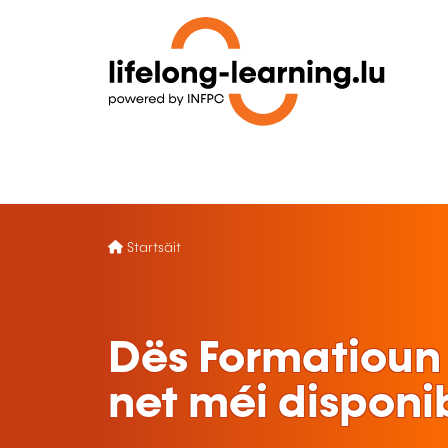
Startsäit
Dës Formatioun 
net méi disponi