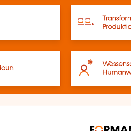
Transfor
Produkti
Wëssensc
ioun
Humanwë