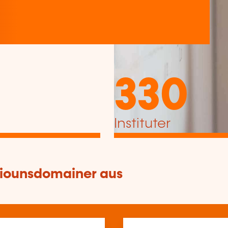
330
Instituter
tiounsdomainer aus