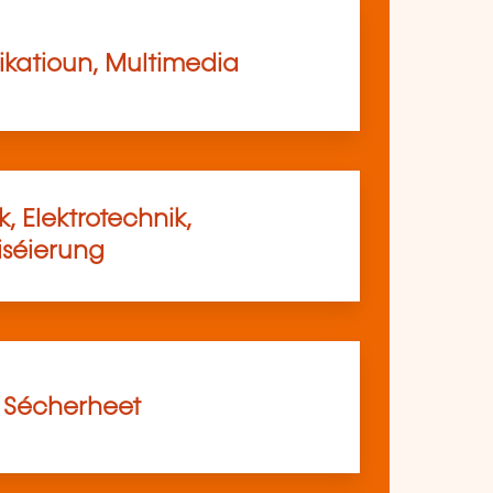
atioun, Multimedia
, Elektrotechnik,
séierung
, Sécherheet