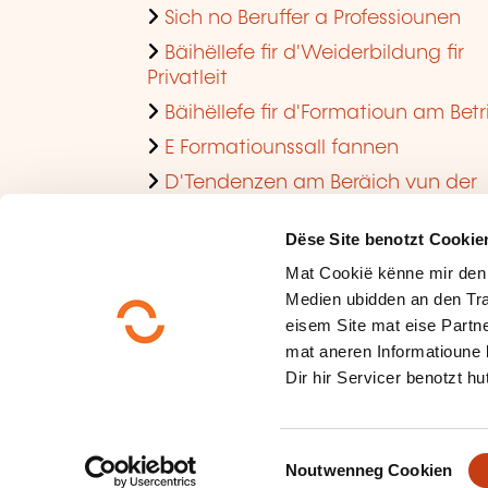
Sich no Beruffer a Professiounen
Bäihëllefe fir d'Weiderbildung fir
Privatleit
Bäihëllefe fir d'Formatioun am Betr
E Formatiounssall fannen
D'Tendenzen am Beräich vun der
Formatioun am Betrib consultéieren
Dëse Site benotzt Cookie
Mat Cookië kënne mir den
Medien ubidden an den Tra
eisem Site mat eise Partne
mat aneren Informatioune 
Dir hir Servicer benotzt hut
Méi iwwer eis
Dateschutz
C
Plang vum Site
Noutwenneg Cookien
o