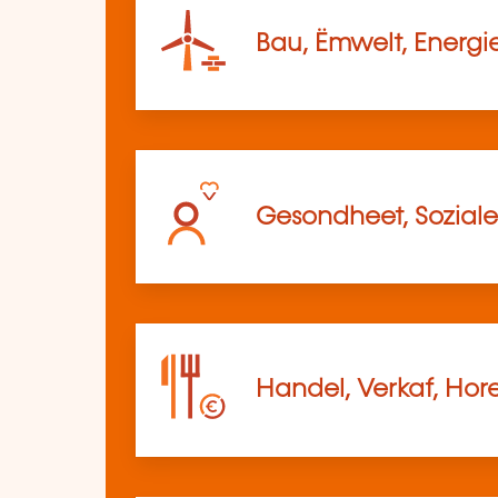
Bau, Ëmwelt, Energi
Gesondheet, Soziale
Handel, Verkaf, Hor