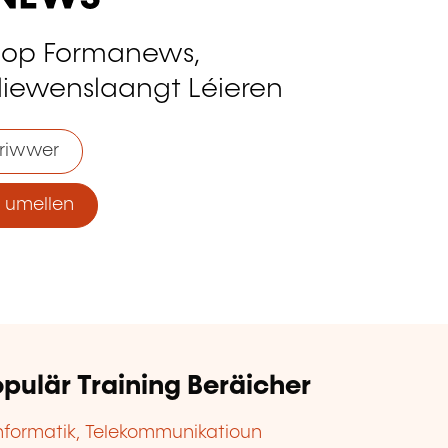
 op Formanews,
liewenslaangt Léieren
riwwer
umellen
pulär Training Beräicher
nformatik, Telekommunikatioun