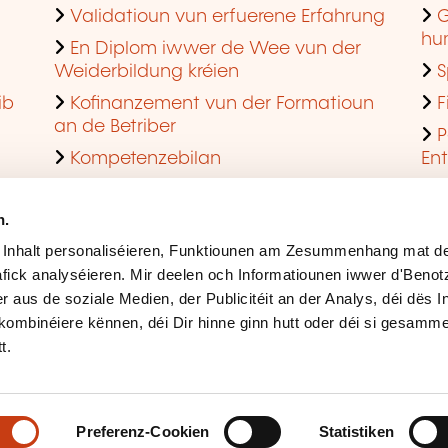
Validatioun vun erfuerene Erfahrung
G
hu
En Diplom iwwer de Wee vun der
Weiderbildung kréien
S
ib
Kofinanzement vun der Formatioun
F
an de Betriber
P
Kompetenzebilan
En
En agreéiert Formatiounsinstitut ginn
Q
n.
 Inhalt personaliséieren, Funktiounen am Zesummenhang mat de
fick analyséieren. Mir deelen och Informatiounen iwwer d'Beno
r aus de soziale Medien, der Publicitéit an der Analys, déi dës 
kombinéiere kënnen, déi Dir hinne ginn hutt oder déi si gesamme
t.
Rechtlech Hiweiser
Ges
Accessibilitéit
Mës
Preferenz-Cookien
Statistiken