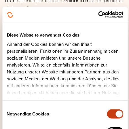
autres participants pour évaluer la mise en pratique
de la matière.
Questionnaire à choix multiples pour évaluer
l’assimilation de la matière.
Diese Webseite verwendet Cookies
WAS ERHALTEN SIE AM ENDE
Anhand der Cookies können wir den Inhalt
DER WEITERBILDUNG?
personalisieren, Funktionen im Zusammenhang mit den
sozialen Medien anbieten und unsere Besuche
Des attestations de participation seront envoyées,
analysieren. Wir teilen ebenfalls Informationen zur
par email, aux participants après la formation s’ils
Nutzung unserer Website mit unseren Partnern aus den
ont participé intégralement à celle-ci et seulement
sozialen Medien, der Werbung und der Analyse, die dies
mit anderen Informationen kombinieren können, die Sie
après paiement de la facture qui y est relative.
ihnen bereitgestellt haben oder die sie bei Ihrer Nutzung
ihrer Dienste erhoben haben.
WELCHE KURSUNTERLAGEN
E
WERDEN BEREITGESTELLT?
Notwendige Cookies
i
n
Un support de cours est remis lors de chaque
w