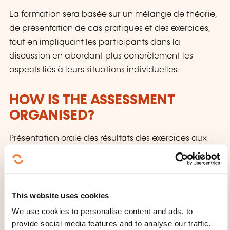
La formation sera basée sur un mélange de théorie,
de présentation de cas pratiques et des exercices,
tout en impliquant les participants dans la
discussion en abordant plus concrètement les
aspects liés à leurs situations individuelles.
HOW IS THE ASSESSMENT
ORGANISED?
Présentation orale des résultats des exercices aux
autres participants pour évaluer la mise en pratique
de la matière.
Questionnaire à choix multiples pour évaluer
l’assimilation de la matière.
This website uses cookies
We use cookies to personalise content and ads, to
WHAT WILL YOU RECEIVE AT
provide social media features and to analyse our traffic.