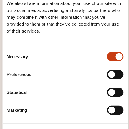
We also share information about your use of our site with
THE END OF THE TRAINING
our social media, advertising and analytics partners who
COURSE?
may combine it with other information that you’ve
provided to them or that they’ve collected from your use
Des attestations de participation seront envoyées,
of their services.
par email, aux participants après la formation s’ils
ont participé intégralement à celle-ci et seulement
après paiement de la facture qui y est relative.
C
Necessary
o
n
WHAT COURSE MATERIALS ARE
s
Preferences
PROVIDED?
e
n
Un support de cours est remis lors de chaque
t
Statistical
formation.
S
e
Marketing
l
e
c