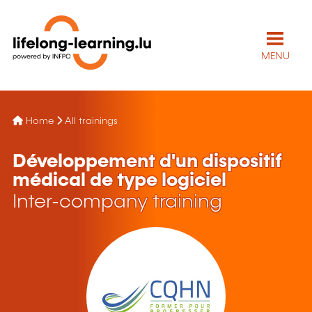
MENU
Home
All trainings
Développement d'un dispositif
médical de type logiciel
Inter-company training