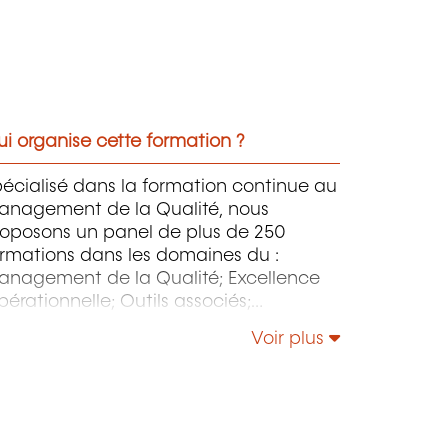
i organise cette formation ?
écialisé dans la formation continue au
anagement de la Qualité, nous
roposons un panel de plus de 250
rmations dans les domaines du :
anagement de la Qualité; Excellence
érationnelle; Outils associés;
anagement de l’Environnement –
Voir plus
sponsabilité Sociétale – Énergie;
anagement de la Sécurité et de la
reté; Sécurité de l’Information &
stion des Services IT - NIS 2 - IA; etc.