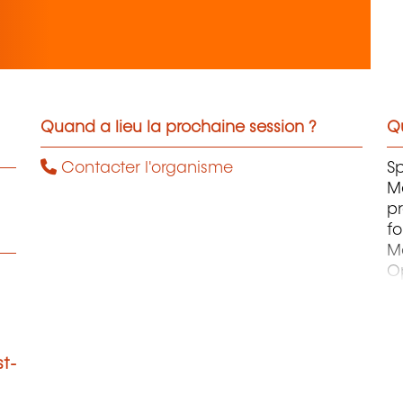
Quand a lieu la prochaine session ?
Qu
Contacter l'organisme
Sp
M
p
fo
M
Op
M
Re
M
Sû
st-
Ge