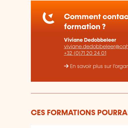
Comment contact
formation ?
Viviane Dedobbeleer
viviane.dedobbeleer@cq
+32 (0)71 20 24 01
En savoir plus sur l’or
CES FORMATIONS POURRAI