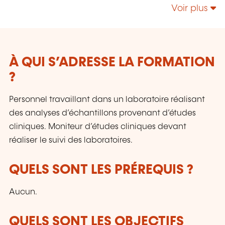
Responsabilité Sociétale – Énergie;
Voir plus
Management de la Sécurité et de la Sûreté;
Sécurité de l’Information & Gestion des Services
IT - NIS 2 - IA; etc.
À QUI S’ADRESSE LA FORMATION
?
Personnel travaillant dans un laboratoire réalisant
des analyses d’échantillons provenant d’études
cliniques. Moniteur d’études cliniques devant
réaliser le suivi des laboratoires.
QUELS SONT LES PRÉREQUIS ?
Aucun.
QUELS SONT LES OBJECTIFS