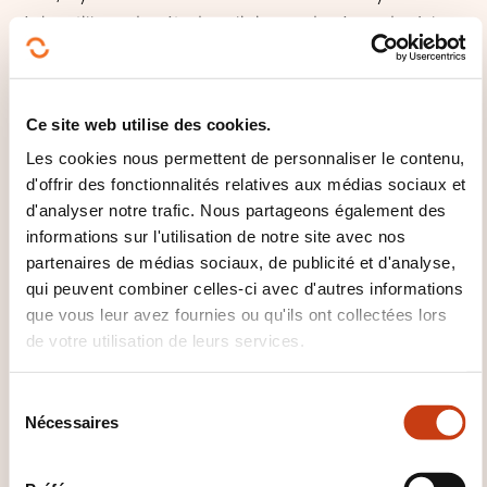
échantillons des études cliniques de répondre à la
réglementation.
Cependant, les règles à suivre pour ce type de
Ce site web utilise des cookies.
laboratoire ne sont pas bien définies dans les GCP.
Les cookies nous permettent de personnaliser le contenu,
Les GCLP fournissent donc une guidance pour eux.
d'offrir des fonctionnalités relatives aux médias sociaux et
d'analyser notre trafic. Nous partageons également des
informations sur l'utilisation de notre site avec nos
partenaires de médias sociaux, de publicité et d'analyse,
qui peuvent combiner celles-ci avec d'autres informations
que vous leur avez fournies ou qu'ils ont collectées lors
de votre utilisation de leurs services.
Comment contacter
S
l’organisme de formation
Nécessaires
é
?
l
e