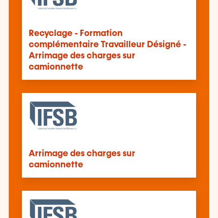
Recyclage - Formation
complémentaire Travailleur Désigné -
Arrimage des charges sur
camionnette
Arrimage des charges sur
camionnette