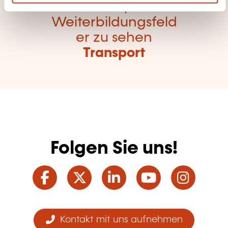
Hier klicken, um alle
Weiterbildungsfeld
er zu sehen
Transport
Folgen Sie uns!
Facebook
Twitter
LinkedIn
YouTube
Ins
Kontakt mit uns aufnehmen