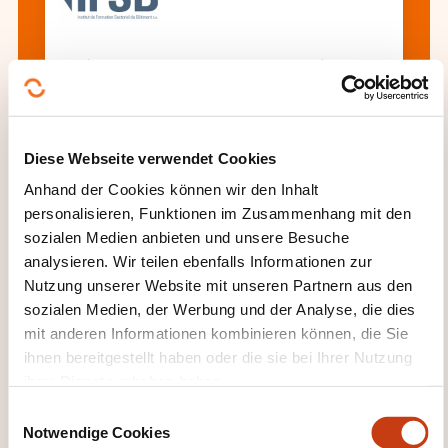
Arrimage des charges sur camion
Alle Weiterbildungen anzeigen
Diese Webseite verwendet Cookies
Anhand der Cookies können wir den Inhalt
personalisieren, Funktionen im Zusammenhang mit den
Diese anderen Weiterbildungen könnten Sie
sozialen Medien anbieten und unsere Besuche
auch interessieren:
analysieren. Wir teilen ebenfalls Informationen zur
Nutzung unserer Website mit unseren Partnern aus den
Bahntransport
Fahrtraining
Fernsteuerung
sozialen Medien, der Werbung und der Analyse, die dies
von Drohnen
Führen von Kraftfahrzeugen
mit anderen Informationen kombinieren können, die Sie
Führen von Lastkraftwagen
Führen von PKW
ihnen bereitgestellt haben oder die sie bei Ihrer Nutzung
mit Servolenkung
Gefahrguttransport
ihrer Dienste erhoben haben.
Internationaler Warentransport
Logistik
Luftfracht
Lufttransport
Ökonomisches
E
Notwendige Cookies
Fahren
Prävention Sicherheit im
i