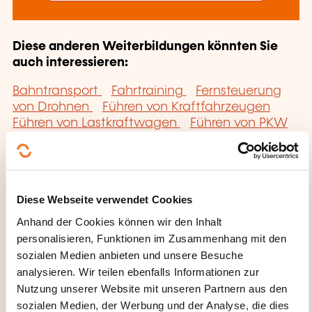
Diese anderen Weiterbildungen könnten Sie
auch interessieren:
Bahntransport
Fahrtraining
Fernsteuerung
von Drohnen
Führen von Kraftfahrzeugen
Führen von Lastkraftwagen
Führen von PKW
mit Servolenkung
Gefahrguttransport
Internationaler Warentransport
Logistik
Luftfracht
Lufttransport
Ökonomisches
Fahren
Seefrachttransport
Straßentransport
Diese Webseite verwendet Cookies
Transportsicherheit
Verwaltung Fuhrpark
Warentransport
Zollverfahren
Anhand der Cookies können wir den Inhalt
personalisieren, Funktionen im Zusammenhang mit den
sozialen Medien anbieten und unsere Besuche
analysieren. Wir teilen ebenfalls Informationen zur
Nutzung unserer Website mit unseren Partnern aus den
sozialen Medien, der Werbung und der Analyse, die dies