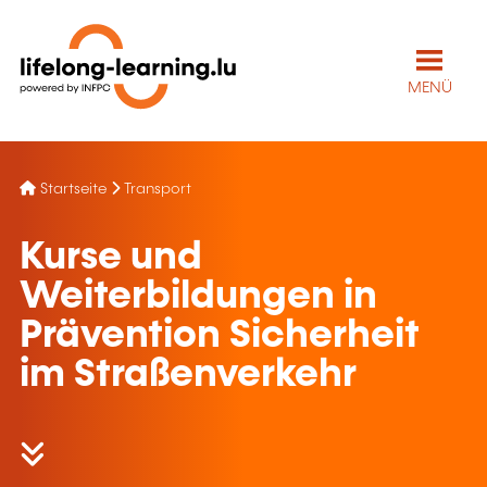
MENÜ
Startseite
Transport
Kurse und
Weiterbildungen in
Prävention Sicherheit
im Straßenverkehr