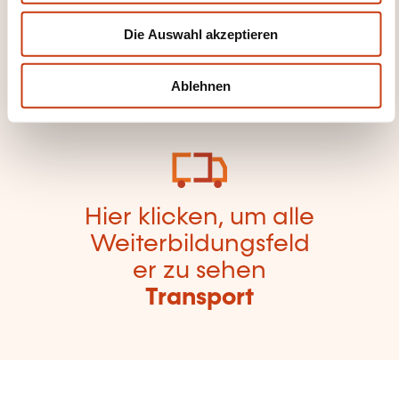
Seite der
w
Die Auswahl akzeptieren
a
Weiterbildungskate
h
gorien
l
Ablehnen
zurückzugelangen
Hier klicken, um alle
Weiterbildungsfeld
er zu sehen
Transport