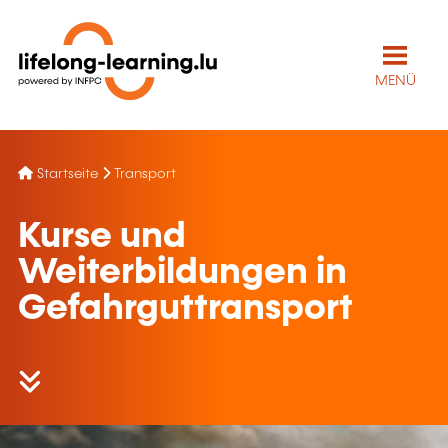
MENÜ
Startseite
Transport
Kurse und
Weiterbildungen in
Gefahrguttransport