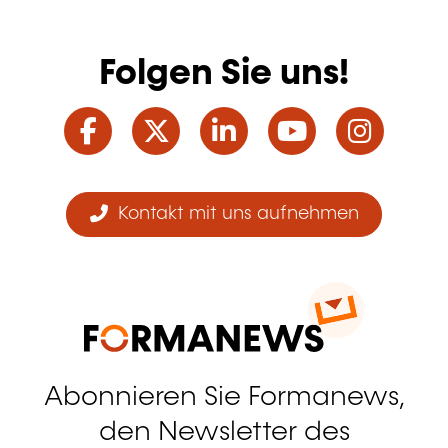
Folgen Sie uns!
Facebook
Twitter
LinkedIn
YouTube
Ins
Kontakt mit uns aufnehmen
Abonnieren Sie Formanews,
den Newsletter des