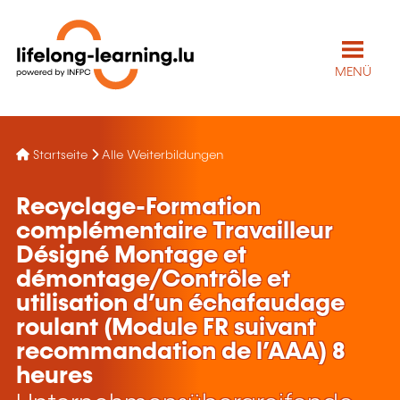
MENÜ
Startseite
Alle Weiterbildungen
Recyclage-Formation
complémentaire Travailleur
Désigné Montage et
démontage/Contrôle et
utilisation d’un échafaudage
roulant (Module FR suivant
recommandation de l’AAA) 8
heures