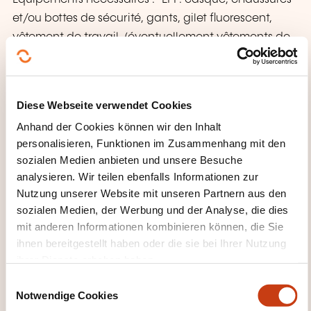
et/ou bottes de sécurité, gants, gilet fluorescent,
vêtement de travail, (éventuellement vêtements de
pluie suivant la météo)
Matériel pour la prise de notes.
Diese Webseite verwendet Cookies
La formation sera sanctionnée par une évaluation
Anhand der Cookies können wir den Inhalt
théorique et une évaluation pratique.
personalisieren, Funktionen im Zusammenhang mit den
Le candidat doit obtenir un score de 70% de bonnes
sozialen Medien anbieten und unsere Besuche
réponses dans l’évaluation théorique et dans
analysieren. Wir teilen ebenfalls Informationen zur
l’évaluation pratique.
Nutzung unserer Website mit unseren Partnern aus den
Chaque candidat recevra une attestation de
sozialen Medien, der Werbung und der Analyse, die dies
mit anderen Informationen kombinieren können, die Sie
formation après la réussite des évaluations.
ihnen bereitgestellt haben oder die sie bei Ihrer Nutzung
un recyclage périodique pour la formation
ihrer Dienste erhoben haben.
échafaudage est exigé tous les 5 ans
E
Notwendige Cookies
i