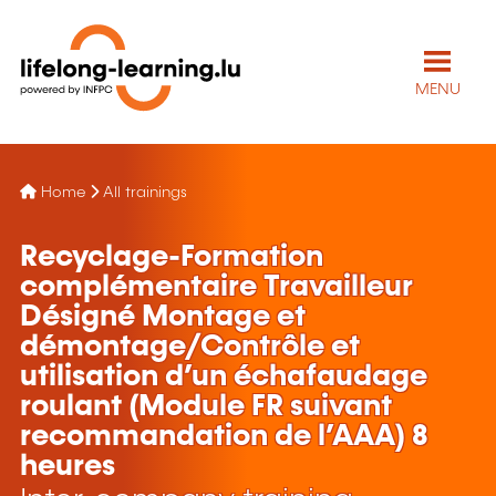
MENU
Home
All trainings
Recyclage-Formation
complémentaire Travailleur
Désigné Montage et
démontage/Contrôle et
utilisation d’un échafaudage
roulant (Module FR suivant
recommandation de l’AAA) 8
heures