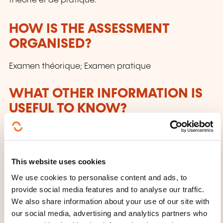
théorie et de pratique.
HOW IS THE ASSESSMENT
ORGANISED?
Examen théorique; Examen pratique
WHAT OTHER INFORMATION IS
USEFUL TO KNOW?
Equipements nécessaires :* EPI : casque, chaussures
et/ou bottes de sécurité, gants, gilet fluorescent,
vêtement de travail, (éventuellement vêtements de
This website uses cookies
pluie suivant la météo)
We use cookies to personalise content and ads, to
provide social media features and to analyse our traffic.
Matériel pour la prise de notes.
We also share information about your use of our site with
our social media, advertising and analytics partners who
La formation sera sanctionnée par une évaluation