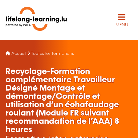
MENU
Accueil
Toutes les formations
Recyclage-Formation
complémentaire Travailleur
Désigné Montage et
démontage/Contrôle et
utilisation d’un échafaudage
roulant (Module FR suivant
recommandation de l’AAA) 8
heures