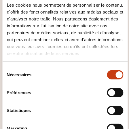
Les cookies nous permettent de personnaliser le contenu,
d'offrir des fonctionnalités relatives aux médias sociaux et
La formation sera sanctionnée par une évaluation
d'analyser notre trafic. Nous partageons également des
théorique et une évaluation pratique.
informations sur l'utilisation de notre site avec nos
Le candidat doit obtenir un score de 70% de bonnes
partenaires de médias sociaux, de publicité et d'analyse,
réponses dans l’évaluation théorique et dans
qui peuvent combiner celles-ci avec d'autres informations
l’évaluation pratique.
que vous leur avez fournies ou qu'ils ont collectées lors
Chaque candidat recevra une attestation de
de votre utilisation de leurs services.
formation après la réussite des évaluations.
un recyclage périodique pour la formation
S
échafaudage est exigé tous les 5 ans
Nécessaires
é
l
e
Préférences
c
t
i
Statistiques
o
n
Marketing