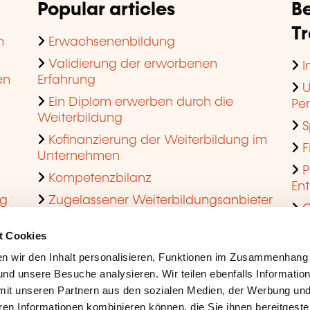
Popular articles
Be
T
n
Erwachsenenbildung
Validierung der erworbenen
I
en
Erfahrung
U
Ein Diplom erwerben durch die
Pe
Weiterbildung
S
Kofinanzierung der Weiterbildung im
F
Unternehmen
P
Kompetenzbilanz
En
ng
Zugelassener Weiterbildungsanbieter
Q
werden
t Cookies
n wir den Inhalt personalisieren, Funktionen im Zusammenhang
nd unsere Besuche analysieren. Wir teilen ebenfalls Informatio
mit unseren Partnern aus den sozialen Medien, der Werbung und
ren Informationen kombinieren können, die Sie ihnen bereitgeste