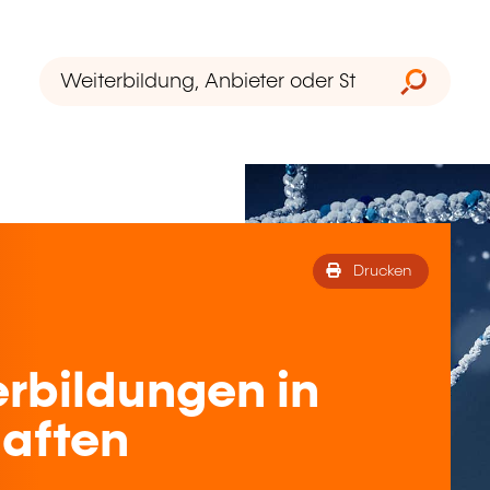
Drucken
rbildungen in
aften