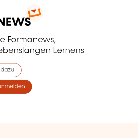
ie Formanews,
lebenslangen Lernens
 dazu
anmelden