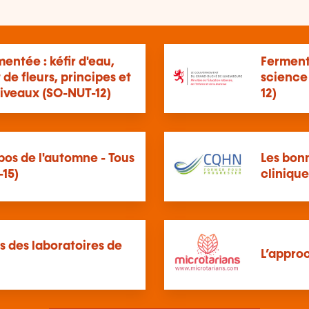
mentée : kéfir d'eau,
Ferment
de fleurs, principes et
science
 niveaux (SO-NUT-12)
12)
bos de l'automne - Tous
Les bon
-15)
cliniqu
s des laboratoires de
L’appr