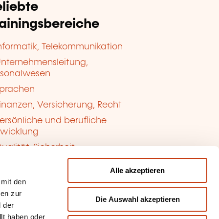
liebte
rainingsbereiche
nformatik, Telekommunikation
nternehmensleitung,
rsonalwesen
prachen
inanzen, Versicherung, Recht
ersönliche und berufliche
twicklung
ualität, Sicherheit
Alle akzeptieren
 mit den
nen zur
Die Auswahl akzeptieren
 der
llt haben oder