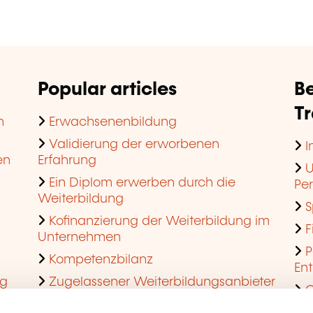
Popular articles
Be
T
n
Erwachsenenbildung
Validierung der erworbenen
I
en
Erfahrung
U
Ein Diplom erwerben durch die
Pe
Weiterbildung
S
Kofinanzierung der Weiterbildung im
F
Unternehmen
P
Kompetenzbilanz
En
ng
Zugelassener Weiterbildungsanbieter
Q
werden