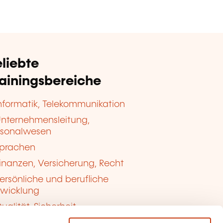
liebte
rainingsbereiche
nformatik, Telekommunikation
nternehmensleitung,
rsonalwesen
prachen
inanzen, Versicherung, Recht
ersönliche und berufliche
twicklung
ualität, Sicherheit