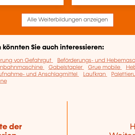
Alle Weiterbildungen anzeigen
könnten Sie auch interessieren:
erung von Gefahrgut
Beförderungs- und Hebemas
enbahnmaschine
Gabelstapler
Grue mobile
He
ufnahme- und Anschlagmittel
Laufkran
Palettie
ine
te der
H