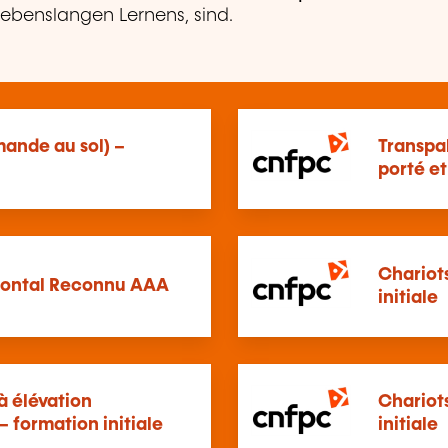
 lebenslangen Lernens, sind.
ande au sol) –
Transpa
porté et
Chariot
Frontal Reconnu AAA
initiale
à élévation
Chariot
– formation initiale
initiale