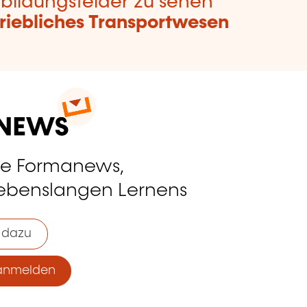
bildungsfelder zu sehen
riebliches Transportwesen
ie Formanews,
lebenslangen Lernens
 dazu
anmelden