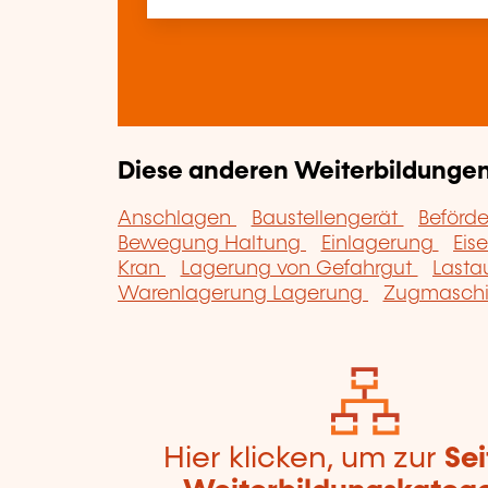
Diese anderen Weiterbildungen 
Anschlagen
Baustellengerät
Beförd
Bewegung Haltung
Einlagerung
Eis
Kran
Lagerung von Gefahrgut
Lasta
Warenlagerung Lagerung
Zugmasch
Hier klicken, um zur
Sei