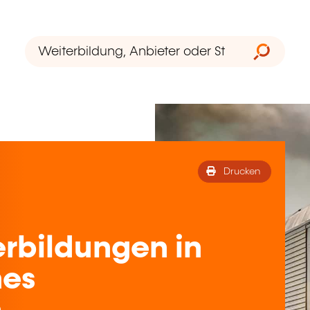
Drucken
rbildungen in
hes