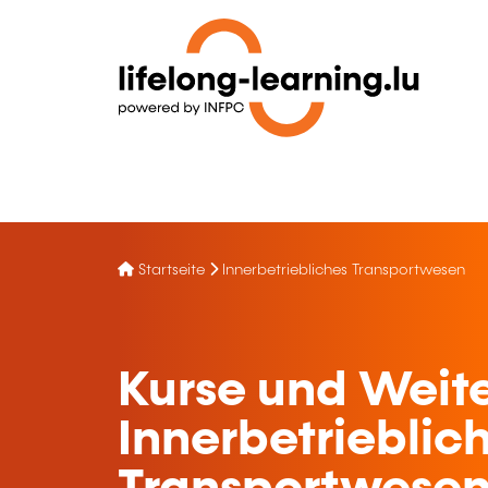
Startseite
Innerbetriebliches Transportwesen
Kurse und Weite
Innerbetrieblic