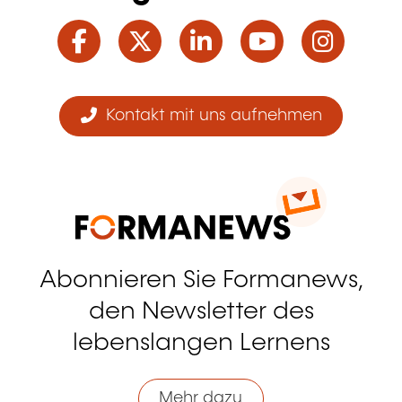
Facebook
Twitter
LinkedIn
YouTube
Ins
Kontakt mit uns aufnehmen
Abonnieren Sie Formanews,
den Newsletter des
lebenslangen Lernens
Mehr dazu