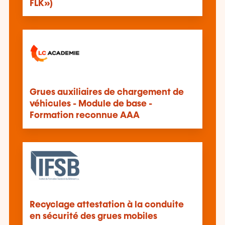
FLK»)
Grues auxiliaires de chargement de
véhicules - Module de base -
Formation reconnue AAA
Recyclage attestation à la conduite
en sécurité des grues mobiles