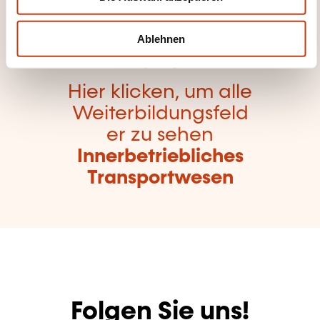
h
l
Ablehnen
Hier klicken, um alle
Weiterbildungsfeld
er zu sehen
Innerbetriebliches
Transportwesen
Folgen Sie uns!