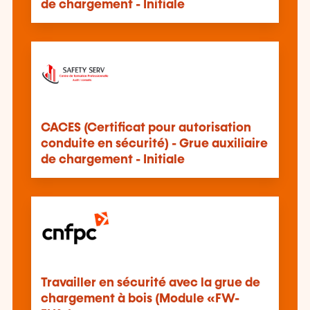
de chargement - Initiale
CACES (Certificat pour autorisation
conduite en sécurité) - Grue auxiliaire
de chargement - Initiale
Travailler en sécurité avec la grue de
chargement à bois (Module «FW-