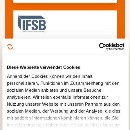
Attestation à la conduite en sécurité
des grues mobiles
Diese Webseite verwendet Cookies
Alle Weiterbildungen anzeigen
Anhand der Cookies können wir den Inhalt
personalisieren, Funktionen im Zusammenhang mit den
sozialen Medien anbieten und unsere Besuche
analysieren. Wir teilen ebenfalls Informationen zur
Diese anderen Weiterbildungen könnten Sie
Nutzung unserer Website mit unseren Partnern aus den
auch interessieren:
sozialen Medien, der Werbung und der Analyse, die dies
mit anderen Informationen kombinieren können, die Sie
Anschlagen
Baustellengerät
Beförderung
ihnen bereitgestellt haben oder die sie bei Ihrer Nutzung
von Gefahrgut
Beförderungs- und