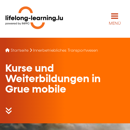
MENÜ
Startseite
Innerbetriebliches Transportwesen
Kurse und
Weiterbildungen in
Grue mobile