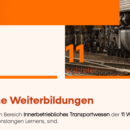
11
Anbieter
che Weiterbildungen
m Bereich
Innerbetriebliches Transportwesen
der
11 
enslangen Lernens, sind.