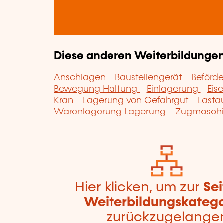
Diese anderen Weiterbildungen 
Anschlagen
Baustellengerät
Beförd
Bewegung Haltung
Einlagerung
Eis
Kran
Lagerung von Gefahrgut
Lasta
Warenlagerung Lagerung
Zugmasch
Hier klicken, um zur
Sei
Weiterbildungskatego
zurückzugelange