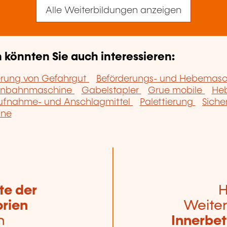
Alle Weiterbildungen anzeigen
könnten Sie auch interessieren:
erung von Gefahrgut
Beförderungs- und Hebemas
enbahnmaschine
Gabelstapler
Grue mobile
He
ufnahme- und Anschlagmittel
Palettierung
Siche
ine
te der
H
rien
Weiter
n
Innerbet