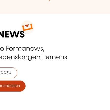
ie Formanews,
lebenslangen Lernens
 dazu
anmelden