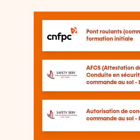
Pont roulants (comm
formation initiale
AFCS (Attestation d
Conduite en sécurité
commande au sol - I
Autorisation de cond
commande au sol - I