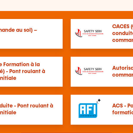
CACES (C
ande au sol) –
conduite
commande
e Formation à la
Autorisa
) - Pont roulant à
command
nitiale
uite - Pont roulant à
ACS - P
nitiale
formati