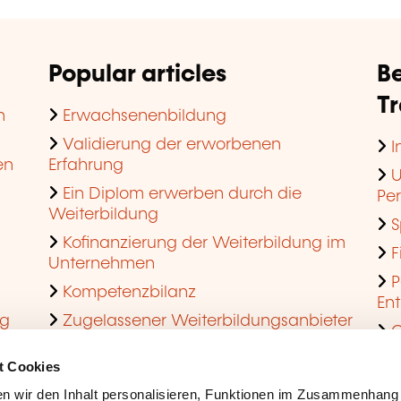
Popular articles
Be
T
n
Erwachsenenbildung
Validierung der erworbenen
I
en
Erfahrung
U
Ein Diplom erwerben durch die
Pe
Weiterbildung
S
Kofinanzierung der Weiterbildung im
F
Unternehmen
P
Kompetenzbilanz
En
ng
Zugelassener Weiterbildungsanbieter
Q
werden
t Cookies
n wir den Inhalt personalisieren, Funktionen im Zusammenhang