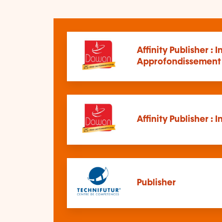
Affinity Publisher : I
Approfondissement
Affinity Publisher : I
Publisher