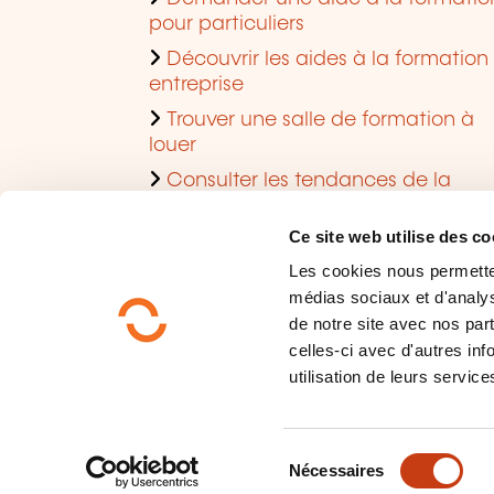
pour particuliers
Découvrir les aides à la formation
entreprise
Trouver une salle de formation à
louer
Consulter les tendances de la
formation
Ce site web utilise des co
Les cookies nous permettent
médias sociaux et d'analys
de notre site avec nos par
celles-ci avec d'autres inf
utilisation de leurs service
Qui sommes-nous?
Protection des données
S
Plan du site
Nécessaires
é