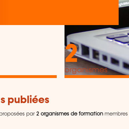
2
organismes
s publiées
proposées par
2 organismes de formation
membres de