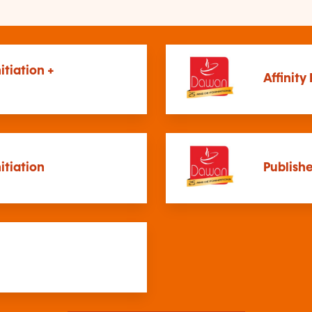
nitiation +
Affinity
nitiation
Publish