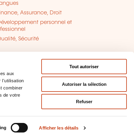
angues
inance, Assurance, Droit
éveloppement personnel et
fessionnel
ualité, Sécurité
Tout autoriser
ves aux
'utilisation
Autoriser la sélection
nt combiner
s de votre
Refuser
tion des cookies
naler un contenu
ing
Afficher les détails