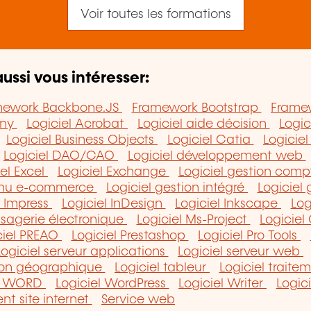
Voir toutes les formations
ussi vous intéresser:
mework Backbone.JS
Framework Bootstrap
Frame
ony
Logiciel Acrobat
Logiciel aide décision
Logic
Logiciel Business Objects
Logiciel Catia
Logicie
Logiciel DAO/CAO
Logiciel développement web
iel Excel
Logiciel Exchange
Logiciel gestion com
tenu e-commerce
Logiciel gestion intégré
Logiciel 
l Impress
Logiciel InDesign
Logiciel Inkscape
Log
ssagerie électronique
Logiciel Ms-Project
Logiciel
ciel PREAO
Logiciel Prestashop
Logiciel Pro Tools
Logiciel serveur applications
Logiciel serveur web
tion géographique
Logiciel tableur
Logiciel trait
el WORD
Logiciel WordPress
Logiciel Writer
Logic
nt site internet
Service web