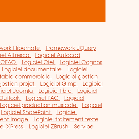
work Hibernate
Framework JQuery
iel Alfresco
Logiciel Autocad
l CFAO
Logiciel Ciel
Logiciel Cognos
Logiciel documentaire
Logiciel
ptable commerciale
Logiciel gestion
gestion projet
Logiciel Gimp
Logiciel
iciel Joomla
Logiciel libre
Logiciel
 Outlook
Logiciel PAO
Logiciel
Logiciel production musicale
Logiciel
Logiciel SharePoint
Logiciel
ement image
Logiciel traitement texte
iel XPress
Logiciel ZBrush
Service