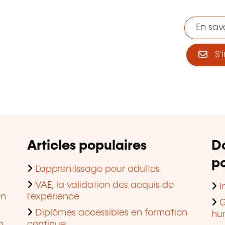
En savo
S'i
Articles populaires
D
po
L'apprentissage pour adultes
VAE, la validation des acquis de
I
en
l'expérience
G
Diplômes accessibles en formation
hu
n
continue