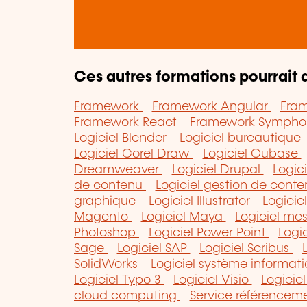
Ces autres formations pourrait a
Framework
Framework Angular
Fra
Framework React
Framework Symph
Logiciel Blender
Logiciel bureautique
Logiciel Corel Draw
Logiciel Cubase
Dreamweaver
Logiciel Drupal
Logic
de contenu
Logiciel gestion de con
graphique
Logiciel Illustrator
Logicie
Magento
Logiciel Maya
Logiciel me
Photoshop
Logiciel Power Point
Logi
Sage
Logiciel SAP
Logiciel Scribus
SolidWorks
Logiciel système informa
Logiciel Typo 3
Logiciel Visio
Logici
cloud computing
Service référenceme