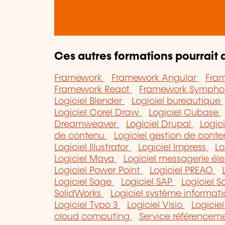
Ces autres formations pourrait a
Framework
Framework Angular
Fra
Framework React
Framework Symph
Logiciel Blender
Logiciel bureautique
Logiciel Corel Draw
Logiciel Cubase
Dreamweaver
Logiciel Drupal
Logic
de contenu
Logiciel gestion de con
Logiciel Illustrator
Logiciel Impress
Lo
Logiciel Maya
Logiciel messagerie él
Logiciel Power Point
Logiciel PREAO
Logiciel Sage
Logiciel SAP
Logiciel S
SolidWorks
Logiciel système informa
Logiciel Typo 3
Logiciel Visio
Logici
cloud computing
Service référenceme