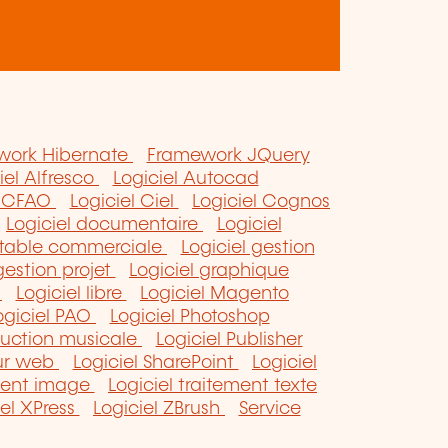
work Hibernate
Framework JQuery
iel Alfresco
Logiciel Autocad
l CFAO
Logiciel Ciel
Logiciel Cognos
Logiciel documentaire
Logiciel
ptable commerciale
Logiciel gestion
gestion projet
Logiciel graphique
a
Logiciel libre
Logiciel Magento
ogiciel PAO
Logiciel Photoshop
duction musicale
Logiciel Publisher
eur web
Logiciel SharePoint
Logiciel
ement image
Logiciel traitement texte
iel XPress
Logiciel ZBrush
Service