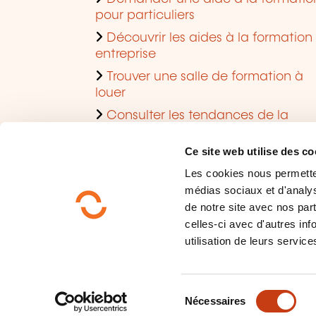
pour particuliers
Découvrir les aides à la formation
entreprise
Trouver une salle de formation à
louer
Consulter les tendances de la
formation
Ce site web utilise des co
Les cookies nous permettent
médias sociaux et d'analys
de notre site avec nos par
celles-ci avec d'autres inf
utilisation de leurs service
Qui sommes-nous?
Protection des données
S
Plan du site
Nécessaires
é