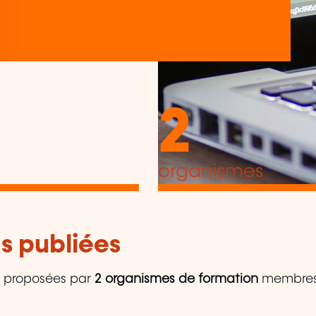
2
organismes
s publiées
proposées par
2 organismes de formation
membres d