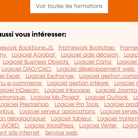
Voir toutes les formations
ussi vous intéresser:
mework Backbone.JS
Framework Bootstrap
Frame
ony
Logiciel Acrobat
Logiciel aide décision
Logic
Logiciel Business Objects
Logiciel Catia
Logicie
Logiciel DAO/CAO
Logiciel développement web
iel Excel
Logiciel Exchange
Logiciel gestion com
tenu e-commerce
Logiciel gestion intégré
Logiciel 
giciel InDesign
Logiciel Inkscape
Logiciel Jooml
ectronique
Logiciel Ms-Project
Logiciel Outlook
L
Logiciel Prestashop
Logiciel Pro Tools
Logiciel pro
cribus
Logiciel serveur applications
Logiciel serv
tion géographique
Logiciel tableur
Logiciel trait
el WORD
Logiciel WordPress
Logiciel Writer
Logic
nt site internet
Service web