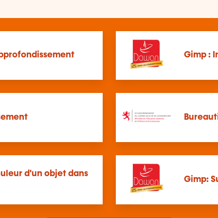
 Approfondissement
Gimp : I
sement
Bureauti
uleur d'un objet dans
Gimp: S