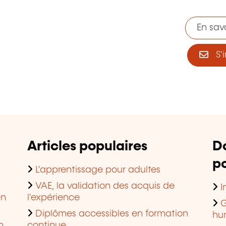
En savo
S'i
Articles populaires
D
po
L'apprentissage pour adultes
VAE, la validation des acquis de
I
en
l'expérience
G
Diplômes accessibles en formation
hu
n
continue