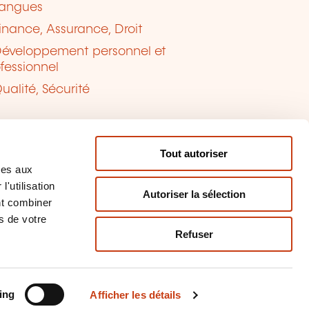
angues
inance, Assurance, Droit
éveloppement personnel et
fessionnel
ualité, Sécurité
Tout autoriser
ves aux
'utilisation
Autoriser la sélection
nt combiner
s de votre
Refuser
tion des cookies
naler un contenu
ing
Afficher les détails