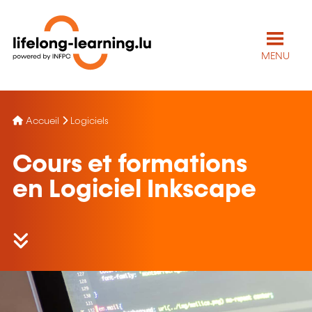
MENU
Accueil
Logiciels
Cours et formations
en Logiciel Inkscape