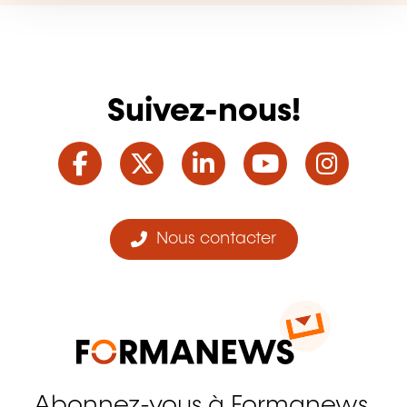
Suivez-nous!
Facebook
Twitter
LinkedIn
YouTube
Ins
Nous contacter
Abonnez-vous à Formanews,