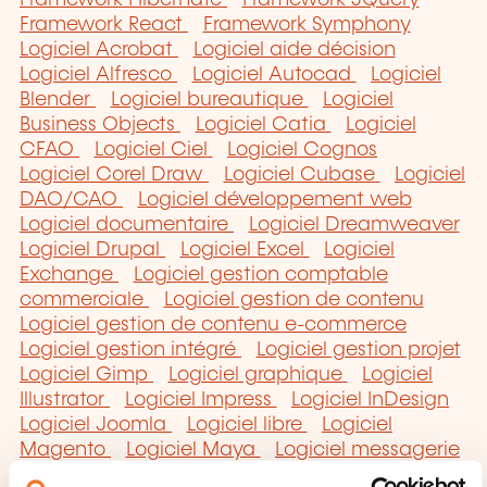
Framework React
Framework Symphony
Logiciel Acrobat
Logiciel aide décision
Logiciel Alfresco
Logiciel Autocad
Logiciel
Blender
Logiciel bureautique
Logiciel
Business Objects
Logiciel Catia
Logiciel
CFAO
Logiciel Ciel
Logiciel Cognos
Logiciel Corel Draw
Logiciel Cubase
Logiciel
DAO/CAO
Logiciel développement web
Logiciel documentaire
Logiciel Dreamweaver
Logiciel Drupal
Logiciel Excel
Logiciel
Exchange
Logiciel gestion comptable
commerciale
Logiciel gestion de contenu
Logiciel gestion de contenu e-commerce
Logiciel gestion intégré
Logiciel gestion projet
Logiciel Gimp
Logiciel graphique
Logiciel
Illustrator
Logiciel Impress
Logiciel InDesign
Logiciel Joomla
Logiciel libre
Logiciel
Magento
Logiciel Maya
Logiciel messagerie
électronique
Logiciel Ms-Project
Logiciel