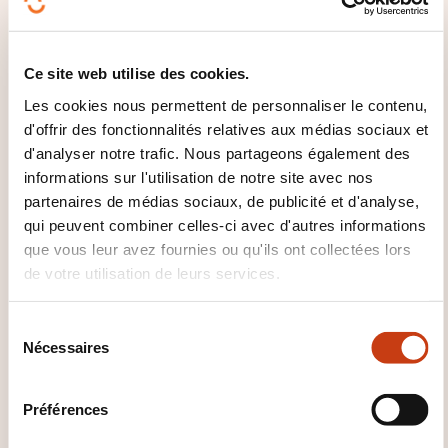
Outlook
Logiciel PAO
Logiciel Photoshop
Logiciel Power Point
Logiciel PREAO
Logiciel
Prestashop
Logiciel Pro Tools
Logiciel
Ce site web utilise des cookies.
production musicale
Logiciel Publisher
Logiciel Sage
Logiciel SAP
Logiciel Scribus
Les cookies nous permettent de personnaliser le contenu,
Logiciel serveur applications
Logiciel serveur
d'offrir des fonctionnalités relatives aux médias sociaux et
web
Logiciel SharePoint
Logiciel SolidWorks
d'analyser notre trafic. Nous partageons également des
Logiciel système information géographique
informations sur l'utilisation de notre site avec nos
Logiciel tableur
Logiciel traitement image
partenaires de médias sociaux, de publicité et d'analyse,
Logiciel traitement texte
Logiciel Typo 3
qui peuvent combiner celles-ci avec d'autres informations
Logiciel Visio
Logiciel WORD
Logiciel
que vous leur avez fournies ou qu'ils ont collectées lors
WordPress
Logiciel Writer
Logiciel XPress
de votre utilisation de leurs services.
Logiciel ZBrush
Service cloud computing
Service référencement site internet
Service
S
web
Nécessaires
é
l
e
Préférences
c
t