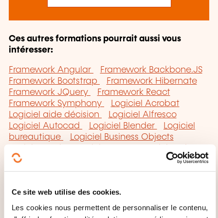
Ces autres formations pourrait aussi vous
intéresser:
Framework Angular
Framework Backbone.JS
Framework Bootstrap
Framework Hibernate
Framework JQuery
Framework React
Framework Symphony
Logiciel Acrobat
Logiciel aide décision
Logiciel Alfresco
Logiciel Autocad
Logiciel Blender
Logiciel
bureautique
Logiciel Business Objects
Logiciel Catia
Logiciel CFAO
Logiciel Ciel
Logiciel Cognos
Logiciel Corel Draw
Logiciel
Cubase
Logiciel DAO/CAO
Logiciel
développement web
Logiciel documentaire
Ce site web utilise des cookies.
Logiciel Dreamweaver
Logiciel Drupal
Logiciel Excel
Logiciel Exchange
Logiciel
Les cookies nous permettent de personnaliser le contenu,
gestion comptable commerciale
Logiciel