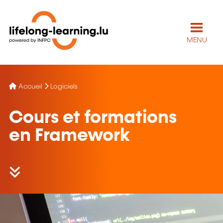
MENU
Accueil
Logiciels
Cours et formations
en Framework