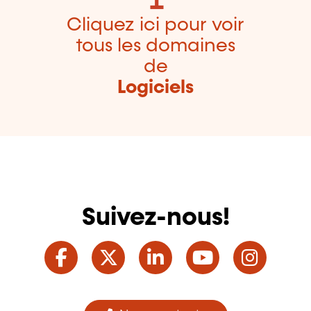
Cliquez ici pour voir
tous les domaines
de
Logiciels
Suivez-nous!
Facebook
Twitter
LinkedIn
YouTube
Ins