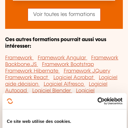
Voir toutes les formations
Ces autres formations pourrait aussi vous
intéresser:
Framework
Framework Angular
Framework
Backbone.JS
Framework Bootstrap
Framework Hibernate
Framework JQuery
Framework React
Logiciel Acrobat
Logiciel
aide décision
Logiciel Alfresco
Logiciel
Autocad
Logiciel Blender
Logiciel
bureautique
Logiciel Business Objects
Logiciel Catia
Logiciel CFAO
Logiciel Ciel
Logiciel Cognos
Logiciel Corel Draw
Logiciel
Cubase
Logiciel DAO/CAO
Logiciel
Ce site web utilise des cookies.
développement web
Logiciel documentaire