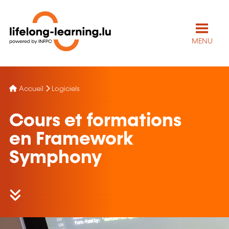
MENU
Accueil
Logiciels
Cours et formations
en Framework
Symphony