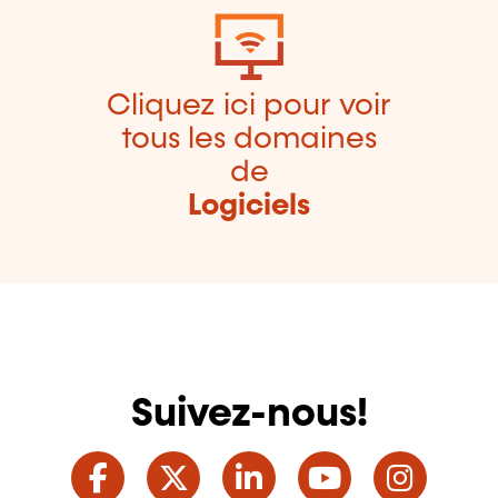
Cliquez ici pour voir
tous les domaines
de
Logiciels
Suivez-nous!
Facebook
Twitter
LinkedIn
YouTube
Ins