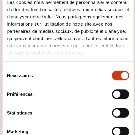
Les cookies nous permettent de personnaliser le contenu,
Logiciel Dreamweaver
Logiciel Drupal
Logiciel Excel
Logiciel Exchange
Logiciel
d'offrir des fonctionnalités relatives aux médias sociaux et
gestion comptable commerciale
Logiciel
d'analyser notre trafic. Nous partageons également des
gestion de contenu
Logiciel gestion de
informations sur l'utilisation de notre site avec nos
contenu e-commerce
Logiciel gestion intégré
partenaires de médias sociaux, de publicité et d'analyse,
Logiciel gestion projet
Logiciel Gimp
Logiciel
qui peuvent combiner celles-ci avec d'autres informations
graphique
Logiciel Illustrator
Logiciel Impress
que vous leur avez fournies ou qu'ils ont collectées lors
Logiciel InDesign
Logiciel Inkscape
Logiciel
de votre utilisation de leurs services.
Joomla
Logiciel libre
Logiciel Magento
Logiciel Maya
Logiciel messagerie
S
électronique
Logiciel Ms-Project
Logiciel
Nécessaires
é
Outlook
Logiciel PAO
Logiciel Photoshop
l
Logiciel Power Point
Logiciel PREAO
Logiciel
e
Prestashop
Logiciel Pro Tools
Logiciel
Préférences
c
production musicale
Logiciel Publisher
t
Logiciel Sage
Logiciel SAP
Logiciel Scribus
i
Statistiques
Logiciel serveur applications
Logiciel serveur
o
web
Logiciel SharePoint
Logiciel SolidWorks
n
Logiciel système information géographique
Marketing
Logiciel tableur
Logiciel traitement image
d