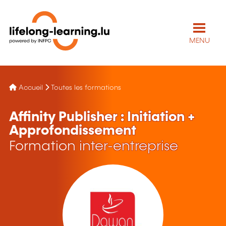
MENU
Accueil
Toutes les formations
Affinity Publisher : Initiation +
Approfondissement
Formation inter-entreprise