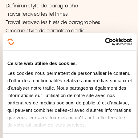
Définirun style de paragraphe
Travailleravec les lettrines
Travailleravec les filets de paragraphes
Créerun style de caractère dédié
Stylesimbriqués
Modificationsdes lageurs de colonnes
Habillagesdes colonnes
Ce site web utilise des cookies.
Nuanciers
Les cookies nous permettent de personnaliser le contenu,
d'offrir des fonctionnalités relatives aux médias sociaux et
Lesnuanciers par défauts
d'analyser notre trafic. Nous partageons également des
Créerson propre nuancier
informations sur l'utilisation de notre site avec nos
àpartir du document
partenaires de médias sociaux, de publicité et d'analyse,
àpartir d’un document
qui peuvent combiner celles-ci avec d'autres informations
Enregistrerson nuancier pour le document / pour
que vous leur avez fournies ou qu'ils ont collectées lors
l’application
de votre utilisation de leurs services.
Exporterun nuancier