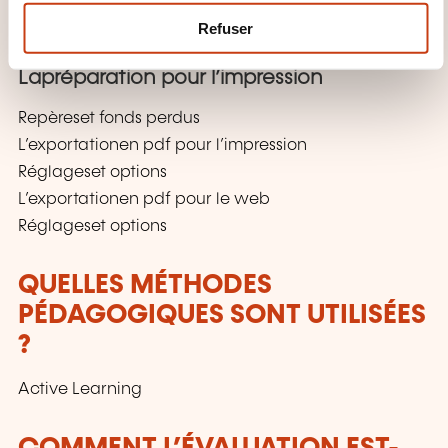
Atelier: Créer la TDM de notre document, modifier le
m
contenu du document,l’ordre des pages, mettre à
Refuser
jour la TDM
e
n
Lapréparation pour l’impression
t
Repèreset fonds perdus
L’exportationen pdf pour l’impression
Réglageset options
L’exportationen pdf pour le web
Réglageset options
QUELLES MÉTHODES
PÉDAGOGIQUES SONT UTILISÉES
?
Active Learning