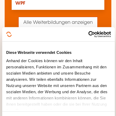
WPF
Alle Weiterbildungen anzeigen
Diese anderen Weiterbildungen könnten Sie
auch interessieren:
Diese Webseite verwendet Cookies
Anhand der Cookies können wir den Inhalt
Programmiersprache ASP.NET
personalisieren, Funktionen im Zusammenhang mit den
Programmiersprache C
Programmiersprache
sozialen Medien anbieten und unsere Besuche
C++
Programmiersprache CSS
analysieren. Wir teilen ebenfalls Informationen zur
Programmiersprache HTML
Nutzung unserer Website mit unseren Partnern aus den
Programmiersprache Java
sozialen Medien, der Werbung und der Analyse, die dies
Programmiersprache Javascript
Programmiersprache PHP
mit anderen Informationen kombinieren können, die Sie
Programmiersprache Python
ihnen bereitgestellt haben oder die sie bei Ihrer Nutzung
Programmiersprache Ruby
ihrer Dienste erhoben haben.
Programmiersprache Smalltalk