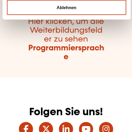
l
Ablehnen
Hier klicken, um alle
Weiterbildungsfeld
er zu sehen
Programmiersprach
e
Folgen Sie uns!
Facebook
Twitter
LinkedIn
YouTube
Ins