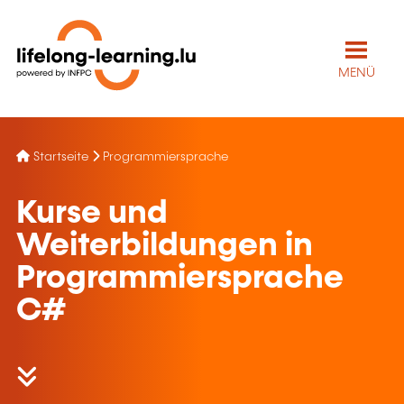
MENÜ
Startseite
Programmiersprache
Kurse und
Weiterbildungen in
Programmiersprache
C#