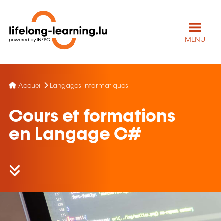
MENU
Accueil
Langages informatiques
Cours et formations
en Langage C#