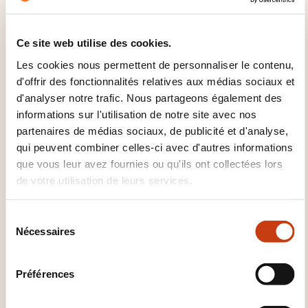
Ce site web utilise des cookies.
Ces autres formations pourrait aussi vous
Les cookies nous permettent de personnaliser le contenu,
intéresser:
d'offrir des fonctionnalités relatives aux médias sociaux et
d'analyser notre trafic. Nous partageons également des
Langage ASP.NET
Langage C
Langage C++
informations sur l'utilisation de notre site avec nos
Langage CSS
Langage HTML
Langage java
partenaires de médias sociaux, de publicité et d'analyse,
Langage javascript
Langage PHP
Langage
Python
Langage Ruby
Langage smalltalk
qui peuvent combiner celles-ci avec d'autres informations
Langage SQL
Langage UML
Langage visual
que vous leur avez fournies ou qu'ils ont collectées lors
basic
Langage Visual Basic .NET
Langage
de votre utilisation de leurs services.
XML
S
Nécessaires
é
l
e
Préférences
c
Cliquez ici pour
t