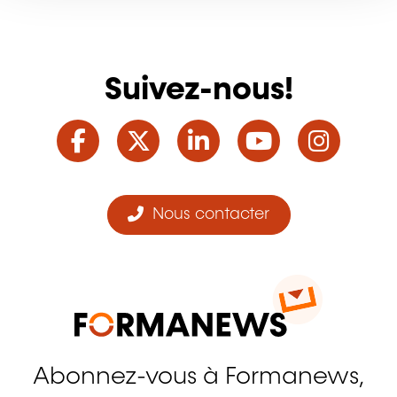
Suivez-nous!
Facebook
Twitter
LinkedIn
YouTube
Ins
Nous contacter
Abonnez-vous à Formanews,