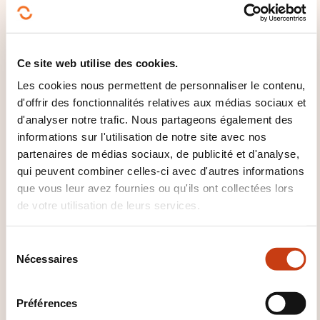
Cliquez ici pour
retourner à la
page
Ce site web utilise des cookies.
des familles de
Les cookies nous permettent de personnaliser le contenu,
domaines de
d'offrir des fonctionnalités relatives aux médias sociaux et
formation
d'analyser notre trafic. Nous partageons également des
informations sur l'utilisation de notre site avec nos
partenaires de médias sociaux, de publicité et d'analyse,
qui peuvent combiner celles-ci avec d'autres informations
que vous leur avez fournies ou qu'ils ont collectées lors
de votre utilisation de leurs services.
Cliquez ici pour voir
tous les domaines
S
de
Nécessaires
é
Langages
l
e
informatiques
Préférences
c