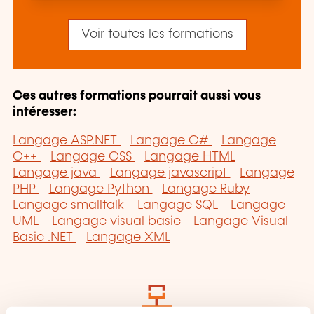
Voir toutes les formations
Ces autres formations pourrait aussi vous
intéresser:
Langage ASP.NET
Langage C#
Langage
C++
Langage CSS
Langage HTML
Langage java
Langage javascript
Langage
PHP
Langage Python
Langage Ruby
Langage smalltalk
Langage SQL
Langage
UML
Langage visual basic
Langage Visual
Basic .NET
Langage XML