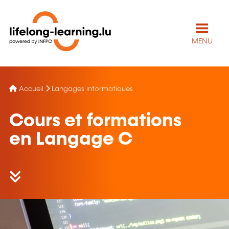
MENU
Accueil
Langages informatiques
Cours et formations
en Langage C