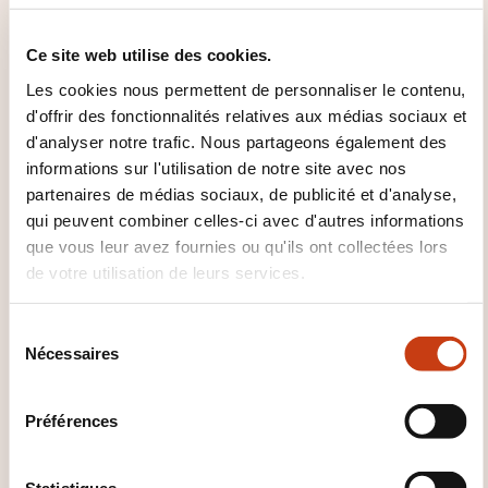
Ce site web utilise des cookies.
Ces autres formations pourrait aussi vous
intéresser:
Les cookies nous permettent de personnaliser le contenu,
d'offrir des fonctionnalités relatives aux médias sociaux et
Langage ASP.NET
Langage C
Langage C#
d'analyser notre trafic. Nous partageons également des
Langage C++
Langage CSS
Langage java
informations sur l'utilisation de notre site avec nos
Langage javascript
Langage PHP
Langage
partenaires de médias sociaux, de publicité et d'analyse,
Python
Langage Ruby
Langage smalltalk
qui peuvent combiner celles-ci avec d'autres informations
Langage SQL
Langage UML
Langage visual
que vous leur avez fournies ou qu'ils ont collectées lors
basic
Langage Visual Basic .NET
Langage
de votre utilisation de leurs services.
XML
S
Nécessaires
é
l
e
Préférences
c
Cliquez ici pour
t
retourner à la
page