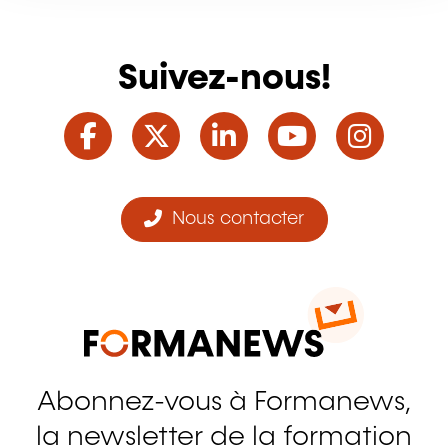
Suivez-nous!
Facebook
Twitter
LinkedIn
YouTube
Ins
Nous contacter
Abonnez-vous à Formanews,
la newsletter de la formation