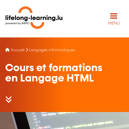
MENU
Accueil
Langages informatiques
Cours et formations
en Langage HTML