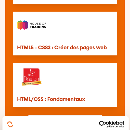
HTML5 - CSS3 : Créer des pages web
HTML/CSS : Fondamentaux
Voir toutes les formations