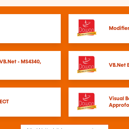
Modifie
VB.Net - MS4340,
VB.Net 
Visual B
NECT
Approfo