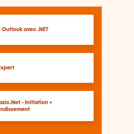
r Outlook avec .NET
Expert
asic.Net - Initiation +
ndissement