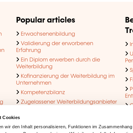
Popular articles
Be
T
n
Erwachsenenbildung
Validierung der erworbenen
I
en
Erfahrung
U
Ein Diplom erwerben durch die
Pe
Weiterbildung
S
Kofinanzierung der Weiterbildung im
F
Unternehmen
P
Kompetenzbilanz
En
ng
Zugelassener Weiterbildungsanbieter
Q
werden
t Cookies
n wir den Inhalt personalisieren, Funktionen im Zusammenhang