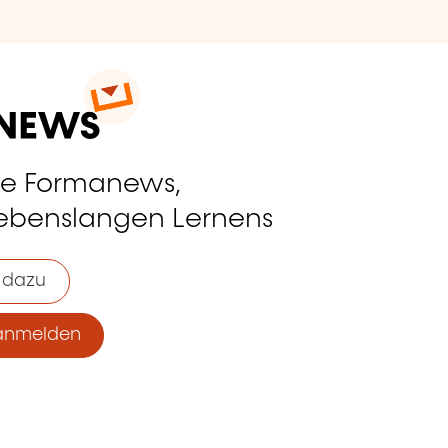
ie Formanews,
lebenslangen Lernens
 dazu
anmelden