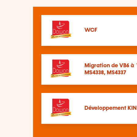
WCF
Migration de VB6 à 
MS4338, MS4337
Développement KI