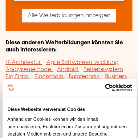
Alle Weiterbildungen anzeigen
Diese anderen Weiterbildungen könnten Sie
auch interessieren:
IT-Architektur
Agile Softwareentwicklung
Analysemethode
Android
Betriebssystem
Big Data
Blockchain
Bürotechnik
Business
Intelligence
Business Intelligence
Cloud
Computing
CMMI
COBIT
Data Analytics
Data Science
Data Visualization
Datenbankmanagementsoftware NoSQL
Diese Webseite verwendet Cookies
Datenbankmanagementsystem
Anhand der Cookies können wir den Inhalt
Datenbankverwaltung
Datenschutz
DBMS
personalisieren, Funktionen im Zusammenhang mit den
Büroautomatisierungssoftware
Digitalisierte
Daten
Elektronische Unterschrift
Green IT
sozialen Medien anbieten und unsere Besuche