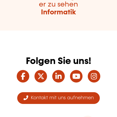
er zu sehen
Informatik
Folgen Sie uns!
Facebook
Twitter
LinkedIn
YouTube
Ins
Kontakt mit uns aufnehmen