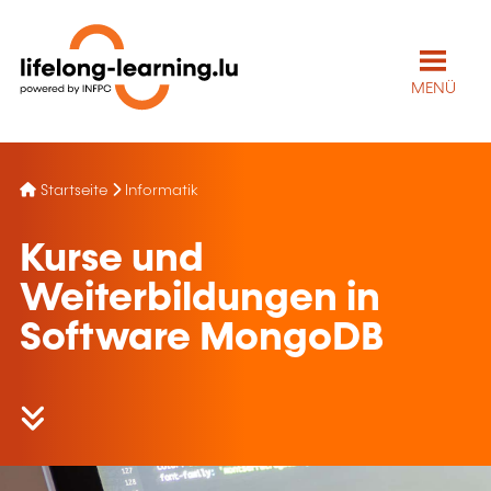
MENÜ
Startseite
Informatik
Kurse und
Weiterbildungen in
Software MongoDB