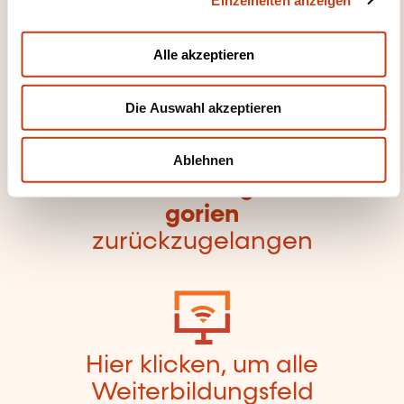
s
a
u
Alle akzeptieren
s
w
Die Auswahl akzeptieren
a
Hier klicken, um zur
h
l
Seite der
Ablehnen
Weiterbildungskate
gorien
zurückzugelangen
Hier klicken, um alle
Weiterbildungsfeld