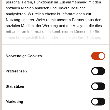
Datenbankverwaltung
Datenschutz
DBMS
personalisieren, Funktionen im Zusammenhang mit den
Büroautomatisierungssoftware
Digitalisierte
sozialen Medien anbieten und unsere Besuche
Daten
Elektronische Unterschrift
Green IT
analysieren. Wir teilen ebenfalls Informationen zur
Informatikaudit
Informationssystem
Nutzung unserer Website mit unseren Partnern aus den
Informatisierung
IT-Geräte
IT-Projektleitung
sozialen Medien, der Werbung und der Analyse, die dies
IT-Qualität
IT-Support
ITIL
Künstliche
mit anderen Informationen kombinieren können, die Sie
Intelligenz
Linux
Mac OS
Master Data
ihnen bereitgestellt haben oder die sie bei Ihrer Nutzung
Management
Mobile
ihrer Dienste erhoben haben.
Anwendungsprogrammierung
E
Objektorientierte Programmierung
PC-
Notwendige Cookies
i
Einführung
Programmanalyse
n
Programmierung
Relationale
w
Datenbankmanagementsoftware
Präferenzen
i
Schnittstelle
Serviceorientierte Architektur
l
Sicherheit Datenverarbeitung
Software
l
Statistiken
Access
Software DB2
Software Informix
i
Software MongoDB
Software MySQL
g
Software Oracle
Software PostgreSQL
Marketing
Software SQL Server
Softwaretechnik
u
Systemverwaltung
Technologische
n