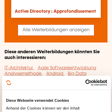
Active Directory : Approfondissement
Alle Weiterbildungen anzeigen
Diese anderen Weiterbildungen könnten Sie
auch interessieren:
IT-Architektur
Agile Softwareentwicklung
Analysemethode
Android
Big Data
Blockchain
Bürotechnik
Business Intelligence
Business Intelligence
Cloud Computing
CMMI
COBIT
Data Analytics
Data Science
Data Visualization
Diese Webseite verwendet Cookies
Datenbankmanagementsoftware NoSQL
Anhand der Cookies können wir den Inhalt
Datenbankmanagementsystem