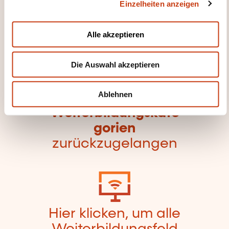
Einzelheiten anzeigen
s
Windows
a
u
Alle akzeptieren
s
w
Die Auswahl akzeptieren
a
h
Hier klicken, um zur
l
Ablehnen
Seite der
Weiterbildungskate
gorien
zurückzugelangen
Hier klicken, um alle