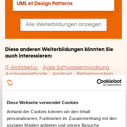
UML et Design Patterns
Alle Weiterbildungen anzeigen
Diese anderen Weiterbildungen könnten Sie
auch interessieren:
IT-Architektur
Agile Softwareentwicklung
Analysemethode
Android
Betriebssystem
Big Data
Blockchain
Bürotechnik
Business
Intelligence
Business Intelligence
Cloud
Computing
CMMI
COBIT
Data Analytics
Data Science
Data Visualization
Diese Webseite verwendet Cookies
Datenbankmanagementsoftware NoSQL
Anhand der Cookies können wir den Inhalt
Datenbankmanagementsystem
personalisieren, Funktionen im Zusammenhang mit den
Datenbankverwaltung
Datenschutz
DBMS
sozialen Medien anbieten und unsere Besuche
Büroautomatisierungssoftware
Digitalisierte