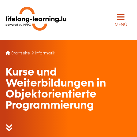
MENÜ
Startseite
Informatik
Kurse und
Weiterbildungen in
Objektorientierte
Programmierung