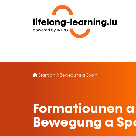
Startsäit
Bewegung a Sport
Formatiounen a
Bewegung a Sp