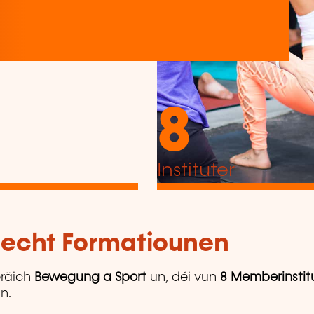
8
Instituter
tlecht Formatiounen
räich
Bewegung a Sport
un, déi vun
8 Memberinstit
n.