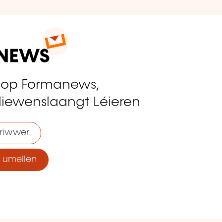
 op Formanews,
liewenslaangt Léieren
riwwer
umellen