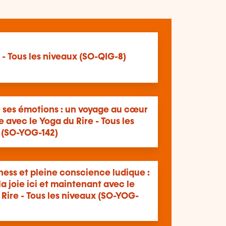
- Tous les niveaux (SO-QIG-8)
r ses émotions : un voyage au cœur
ie avec le Yoga du Rire - Tous les
 (SO-YOG-142)
ess et pleine conscience ludique :
 la joie ici et maintenant avec le
Rire - Tous les niveaux (SO-YOG-