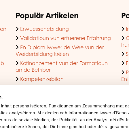
Populär Artikelen
Po
hen
Erwuessenebildung
I
Validatioun vun erfuerene Erfahrung
G
hu
En Diplom iwwer de Wee vun der
Weiderbildung kréien
S
ib
Kofinanzement vun der Formatioun
F
an de Betriber
P
Kompetenzebilan
En
En agreéiert Formatiounsinstitut ginn
Q
n.
 Inhalt personaliséieren, Funktiounen am Zesummenhang mat de
fick analyséieren. Mir deelen och Informatiounen iwwer d'Beno
r aus de soziale Medien, der Publicitéit an der Analys, déi dës 
kombinéiere kënnen, déi Dir hinne ginn hutt oder déi si gesamme