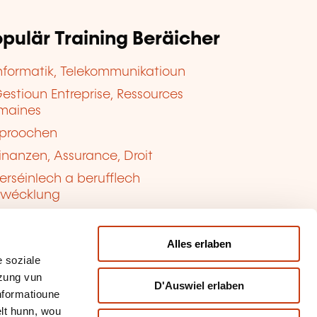
pulär Training Beräicher
nformatik, Telekommunikatioun
estioun Entreprise, Ressources
maines
proochen
inanzen, Assurance, Droit
erséinlech a berufflech
twécklung
ualitéit, Sécherheet
Alles erlaben
 soziale
tzung vun
D'Auswiel erlaben
Informatioune
lt hunn, wou