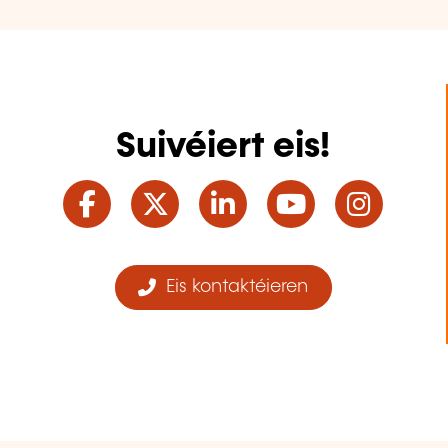
Suivéiert eis!
Facebook
Twitter
LinkedIn
YouTube
Ins
Eis kontaktéieren