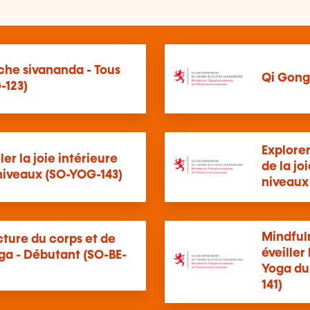
che sivananda - Tous
Qi Gong 
-123)
Explore
ler la joie intérieure
de la jo
 niveaux (SO-YOG-143)
niveaux
Mindfuln
cture du corps et de
éveiller
oga - Débutant (SO-BE-
Yoga du 
141)