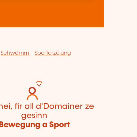
Schwämm
Sporterzéiung
hei, fir all d'Domainer ze
gesinn
Bewegung a Sport