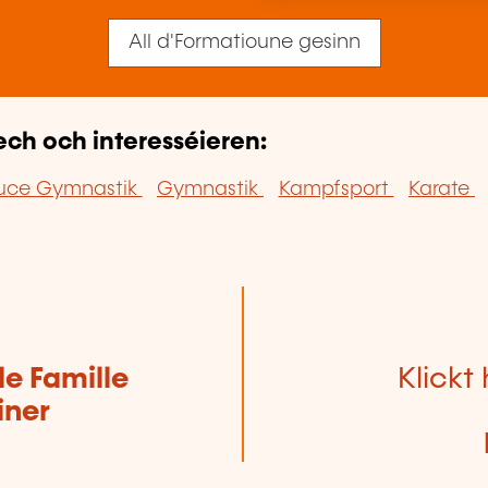
All d'Formatioune gesinn
ech och interesséieren:
uce Gymnastik
Gymnastik
Kampfsport
Karate
de Famille
Klickt 
iner