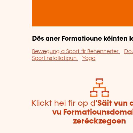
Dës aner Formatioune kéinten I
Bewegung a Sport fir Behënnerter
Do
Sportinstallatioun
Yoga
Klickt hei fir op d'
Säit vun 
vu Formatiounsdoma
zeréckzegoen