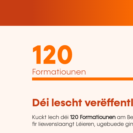
120
Formatiounen
Déi lescht verëffen
Kuckt Iech déi
120 Formatiounen
am Be
fir liewenslaangt Léieren, ugebuede gin