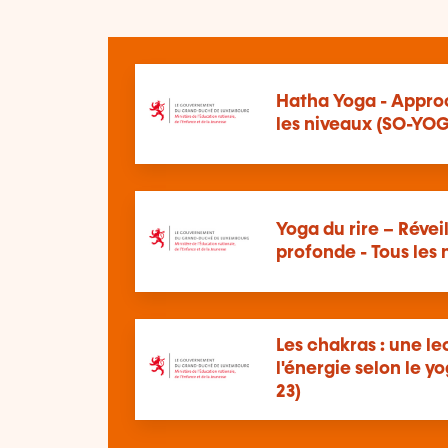
Hatha Yoga - Appro
les niveaux (SO-YOG
Yoga du rire – Réveil
profonde - Tous les
Les chakras : une le
l'énergie selon le y
23)