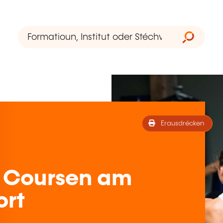
Erausdrécken
 Coursen am
ort