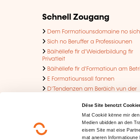
Schnell Zougang
Dem Formatiounsdomaine no sic
Sich no Beruffer a Professiounen
Bäihëllefe fir d'Weiderbildung fir
Privatleit
Bäihëllefe fir d'Formatioun am Betr
E Formatiounssall fannen
D'Tendenzen am Beräich vun der
Formatioun am Betrib consultéieren
Dëse Site benotzt Cookie
Mat Cookië kënne mir den
Medien ubidden an den Tra
eisem Site mat eise Partne
mat aneren Informatioune 