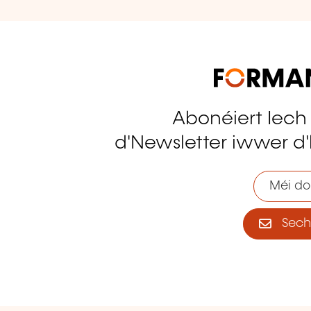
Abonéiert Iech
tagram
d'Newsletter iwwer d'
Méi do
Sech 