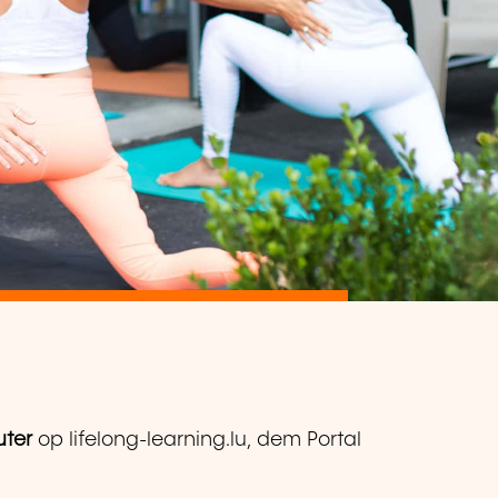
uter
op lifelong-learning.lu, dem Portal