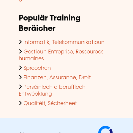
Informatik, Telekommunikatioun
Gestioun Entreprise, Ressources
humaines
Sproochen
Finanzen, Assurance, Droit
Perséinlech a berufflech
Entwécklung
Qualitéit, Sécherheet
Méi iwwer eis
Rechtlech Hiweiser
Gestioun vun de Cookien
Dateschutz