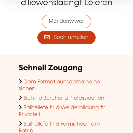
Schnell Zougang
Dem Formatiounsdomaine no
sichen
Sich no Beruffer a Professiounen
Bäihëllefe fir d'Weiderbildung fir
Privatleit
Bäihëllefe fir d'Formatioun am
Betrib
E Formatiounssall fannen
D'Tendenzen am Beräich vun der
Formatioun am Betrib consultéieren