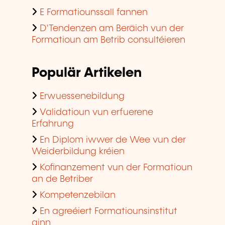
Populär Artikelen
Erwuessenebildung
Validatioun vun erfuerene
Erfahrung
En Diplom iwwer de Wee vun der
Weiderbildung kréien
Kofinanzement vun der Formatioun
an de Betriber
Kompetenzebilan
En agreéiert Formatiounsinstitut
ginn
Populär Training
Beräicher