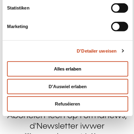
Eis kontaktéieren
Abonéiert Iech op Formanews,
d'Newsletter iwwer
d'liewenslaangt Léieren
Méi doriwwer
Sech umellen