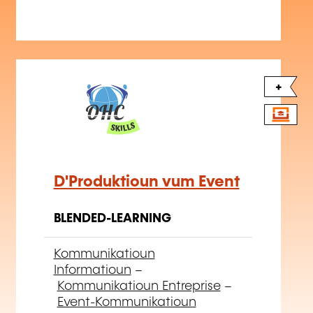
D'Produktioun vum Event
BLENDED-LEARNING
Kommunikatioun
Informatioun
–
Kommunikatioun Entreprise
–
Event-Kommunikatioun
Dëse Site benotzt Cookien.
Mat Cookië kënne mir den Inhalt personaliséieren,
Funktiounen am Zesummenhang mat de soziale Medien
ubidden an den Trafick analyséieren. Mir deelen och
Informatiounen iwwer d'Benotzung vun eisem Site mat