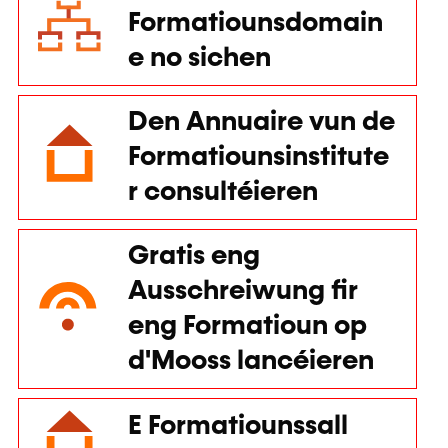
e no sichen
Den Annuaire vun de
Formatiounsinstitute
r consultéieren
Gratis eng
Ausschreiwung fir
eng Formatioun op
d'Mooss lancéieren
E Formatiounssall
lounen