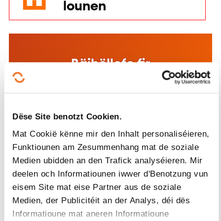
Bäihëllefe fir
d'Weiderbildung fir
Privatleit
Méi doriwwer
Bäihëllefe fir d'Formatioun
am Betrib