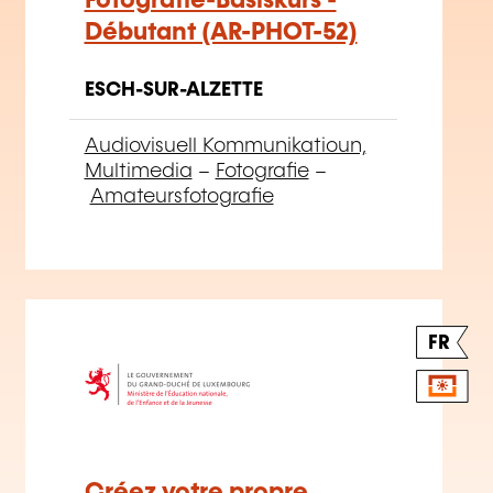
Débutant (AR-PHOT-52)
ESCH-SUR-ALZETTE
Audiovisuell Kommunikatioun,
Multimedia
–
Fotografie
–
Amateursfotografie
FR
Créez votre propre