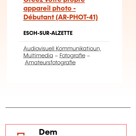
appareil photo -
Débutant (AR-PHOT-41)
ESCH-SUR-ALZETTE
Audiovisuell Kommunikatioun,
Multimedia
–
Fotografie
–
Amateursfotografie
Dem
Formatiounsdomain