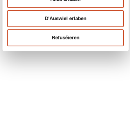
Abonéiert Iech op Formanews,
d'Newsletter iwwer
d'liewenslaangt Léieren
Méi doriwwer
Sech umellen
Schnell Zougang