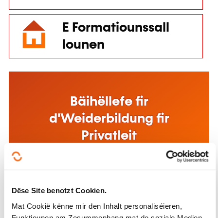
Privatleit
Méi doriwwer
Bäihëllefe fir d'Formatioun
am Betrib
Méi doriwwer