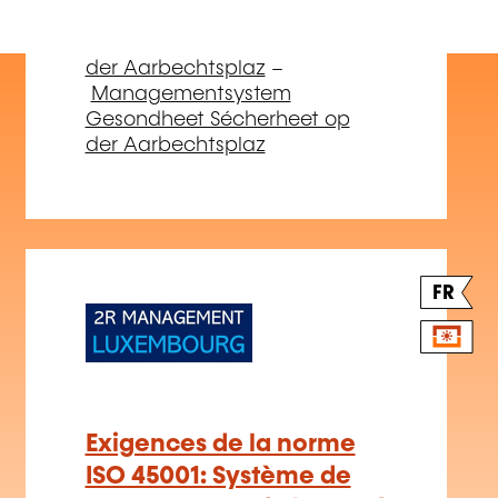
Exigences de la norme
ISO 45001: Système de
management de la santé
et de la sécurité au
travail (1 jour)
OP UFRO
Präventioun Sécherheet
–
Dëse Site benotzt Cookien.
Gesondheet a Sécherheet op
Mat Cookië kënne mir den Inhalt personaliséieren,
der Aarbechtsplaz
–
Funktiounen am Zesummenhang mat de soziale Medien
Managementsystem
ubidden an den Trafick analyséieren. Mir deelen och
Gesondheet Sécherheet op
Informatiounen iwwer d'Benotzung vun eisem Site mat