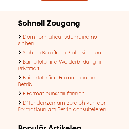
Betrib
E Formatiounssall fannen
D'Tendenzen am Beräich vun der
Formatioun am Betrib consultéieren
Populär Artikelen
Erwuessenebildung
Validatioun vun erfuerene
Erfahrung
En Diplom iwwer de Wee vun der
Weiderbildung kréien
Kofinanzement vun der Formatioun
an de Betriber
Kompetenzebilan
En agreéiert Formatiounsinstitut