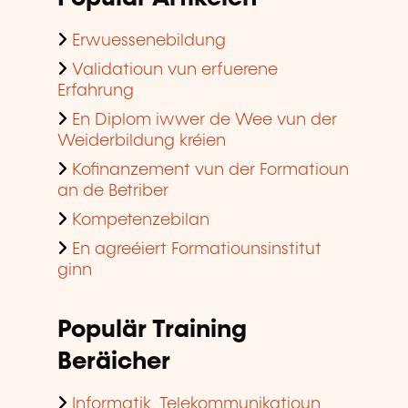
ginn
Populär Training
Beräicher
Informatik, Telekommunikatioun
Gestioun Entreprise, Ressources
humaines
Sproochen
Finanzen, Assurance, Droit
Perséinlech a berufflech
Entwécklung
Qualitéit, Sécherheet