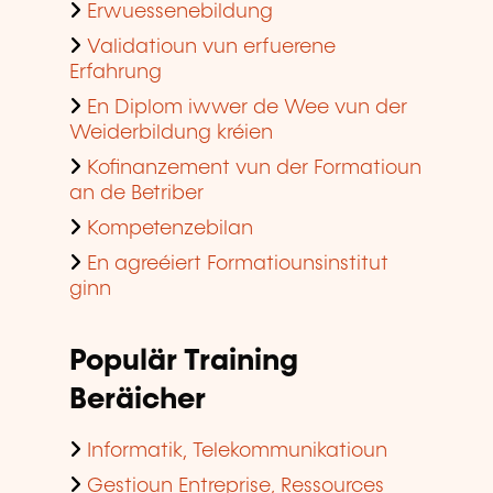
Sproochen
Finanzen, Assurance, Droit
Perséinlech a berufflech
Entwécklung
Qualitéit, Sécherheet
Méi iwwer eis
Rechtlech Hiweiser
Gestioun vun de Cookien
Dateschutz
Accessibilitéit
Mëssbrauch mellen
Plang vum Site