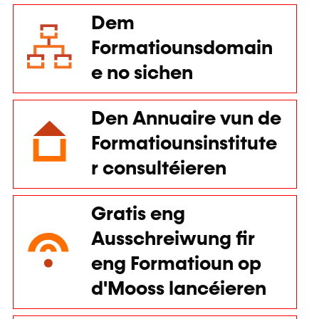
lounen
Bäihëllefe fir
d'Weiderbildung fir
Privatleit
Méi doriwwer
Bäihëllefe fir d'Formatioun
am Betrib