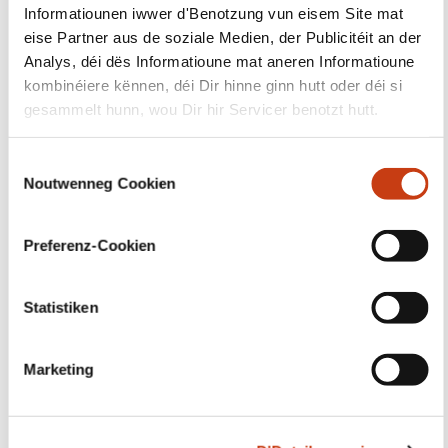
Abonéiert Iech op Formanews,
d'Newsletter iwwer
d'liewenslaangt Léieren
Méi doriwwer
Sech umellen