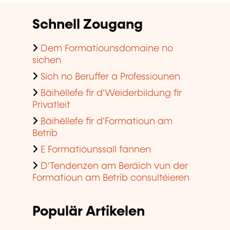
Validatioun vun erfuerene
Erfahrung
En Diplom iwwer de Wee vun der
Weiderbildung kréien
Kofinanzement vun der Formatioun
an de Betriber
Kompetenzebilan
En agreéiert Formatiounsinstitut
ginn
Populär Training
Beräicher
Informatik, Telekommunikatioun
Gestioun Entreprise, Ressources
humaines