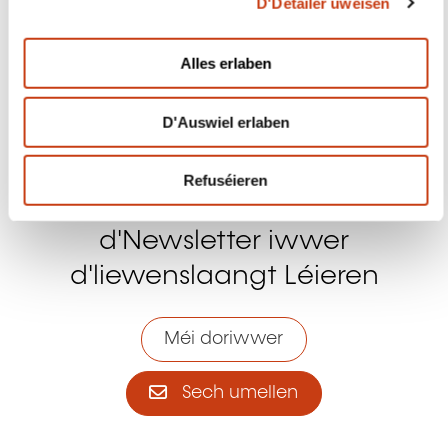
Schnell Zougang
Dem Formatiounsdomaine no
sichen
Sich no Beruffer a Professiounen
Bäihëllefe fir d'Weiderbildung fir
Privatleit
Bäihëllefe fir d'Formatioun am
Betrib
E Formatiounssall fannen
D'Tendenzen am Beräich vun der
Formatioun am Betrib consultéieren
Populär Artikelen
Erwuessenebildung