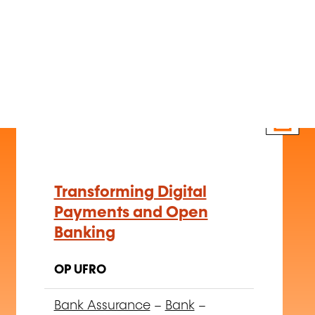
EN
Transforming Digital
Payments and Open
Banking
OP UFRO
Bank Assurance
–
Bank
–
Monetik