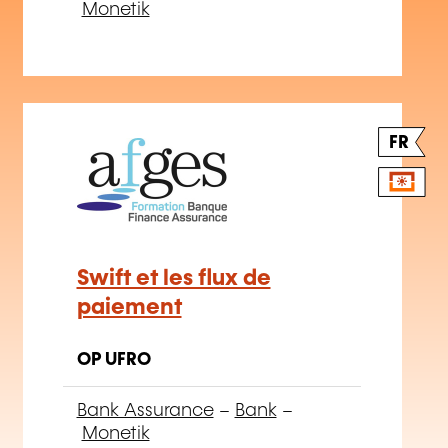
FR
Swift et les flux de
paiement
OP UFRO
Bank Assurance
–
Bank
–
Monetik
Dëse Site benotzt Cookien.
Mat Cookië kënne mir den Inhalt personaliséieren,
Funktiounen am Zesummenhang mat de soziale Medien
ubidden an den Trafick analyséieren. Mir deelen och
Informatiounen iwwer d'Benotzung vun eisem Site mat