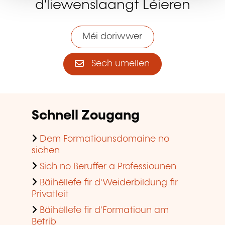
Sech umellen
Schnell Zougang
Dem Formatiounsdomaine no
sichen
Sich no Beruffer a Professiounen
Bäihëllefe fir d'Weiderbildung fir
Privatleit
Bäihëllefe fir d'Formatioun am
Betrib
E Formatiounssall fannen
D'Tendenzen am Beräich vun der
Formatioun am Betrib consultéieren