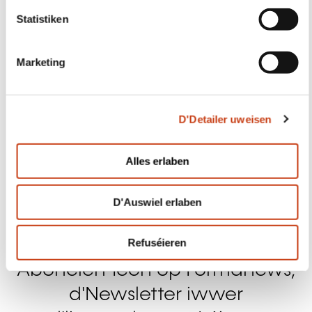
Eis kontaktéieren
Abonéiert Iech op Formanews,
d'Newsletter iwwer
d'liewenslaangt Léieren
Méi doriwwer