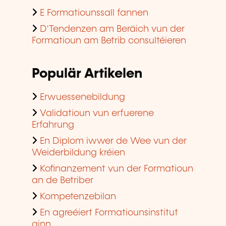
Populär Artikelen
Erwuessenebildung
Validatioun vun erfuerene
Erfahrung
En Diplom iwwer de Wee vun der
Weiderbildung kréien
Kofinanzement vun der Formatioun
an de Betriber
Kompetenzebilan
En agreéiert Formatiounsinstitut
ginn
Populär Training
Beräicher