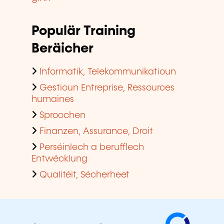
Informatik, Telekommunikatioun
Gestioun Entreprise, Ressources
humaines
Sproochen
Finanzen, Assurance, Droit
Perséinlech a berufflech
Entwécklung
Qualitéit, Sécherheet
Méi iwwer eis
Rechtlech Hiweiser
Gestioun vun de Cookien