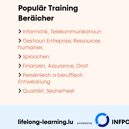
Populär Training
Beräicher
Informatik, Telekommunikatioun
Gestioun Entreprise, Ressources
humaines
Sproochen
Finanzen, Assurance, Droit
Perséinlech a berufflech
Entwécklung
Qualitéit, Sécherheet