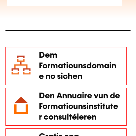
Dem
Formatiounsdomain
e no sichen
Den Annuaire vun de
Formatiounsinstitute
r consultéieren