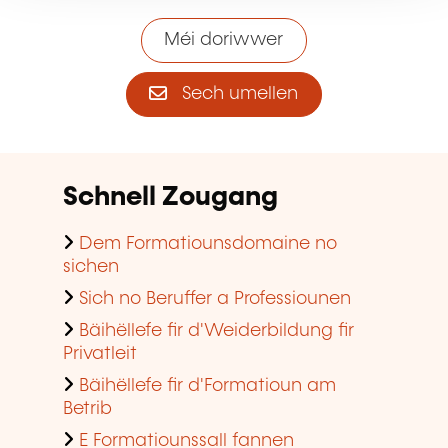
Méi doriwwer
Sech umellen
Schnell Zougang
Dem Formatiounsdomaine no
sichen
Sich no Beruffer a Professiounen
Bäihëllefe fir d'Weiderbildung fir
Privatleit
Bäihëllefe fir d'Formatioun am
Betrib
E Formatiounssall fannen