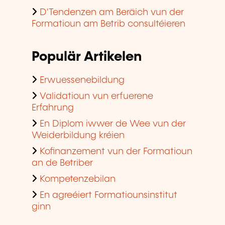
D'Tendenzen am Beräich vun der
Formatioun am Betrib consultéieren
Populär Artikelen
Erwuessenebildung
Validatioun vun erfuerene
Erfahrung
En Diplom iwwer de Wee vun der
Weiderbildung kréien
Kofinanzement vun der Formatioun
an de Betriber
Kompetenzebilan
En agreéiert Formatiounsinstitut
ginn