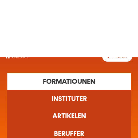
MENÜ
Startsäit
Filteren
1 Ausbildung(en) fonnt
FORMATIOUNEN
INSTITUTER
ARTIKELEN
BERUFFER