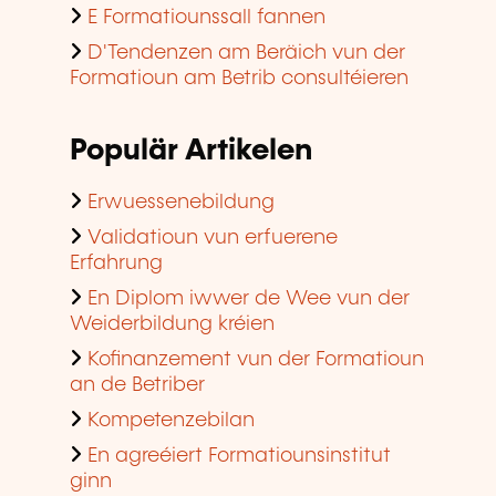
E Formatiounssall fannen
D'Tendenzen am Beräich vun der
Formatioun am Betrib consultéieren
Populär Artikelen
Erwuessenebildung
Validatioun vun erfuerene
Erfahrung
En Diplom iwwer de Wee vun der
Weiderbildung kréien
Kofinanzement vun der Formatioun
an de Betriber
Kompetenzebilan
En agreéiert Formatiounsinstitut
ginn