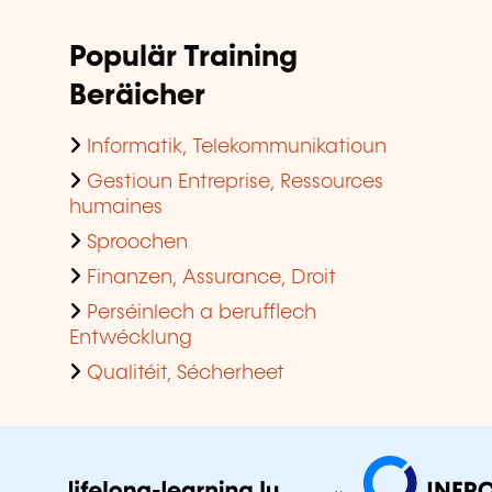
Populär Training
Beräicher
Informatik, Telekommunikatioun
Gestioun Entreprise, Ressources
humaines
Sproochen
Finanzen, Assurance, Droit
Perséinlech a berufflech
Entwécklung
Qualitéit, Sécherheet