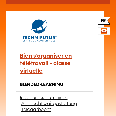
FR
Bien s’organiser en
télétravail - classe
virtuelle
BLENDED-LEARNING
Ressources humaines
–
Aarbechtszäitgestaltung
–
Teleaarbecht