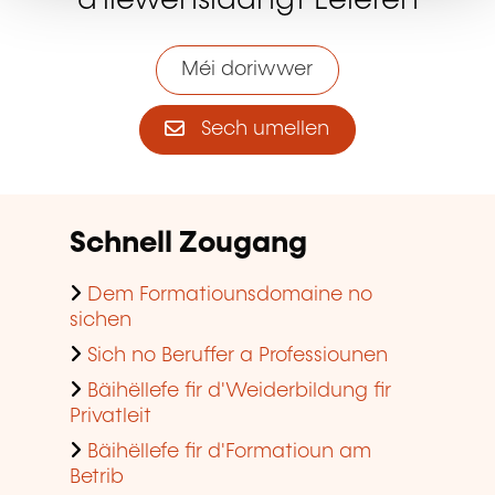
d'liewenslaangt Léieren
Méi doriwwer
Sech umellen
Schnell Zougang
Dem Formatiounsdomaine no
sichen
Sich no Beruffer a Professiounen
Bäihëllefe fir d'Weiderbildung fir
Privatleit
Bäihëllefe fir d'Formatioun am
Betrib