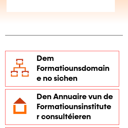
Dem
Formatiounsdomain
e no sichen
Den Annuaire vun de
Formatiounsinstitute
r consultéieren