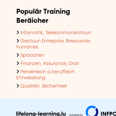
Populär Training
Beräicher
Informatik, Telekommunikatioun
Gestioun Entreprise, Ressources
humaines
Sproochen
Finanzen, Assurance, Droit
Perséinlech a berufflech
Entwécklung
Qualitéit, Sécherheet