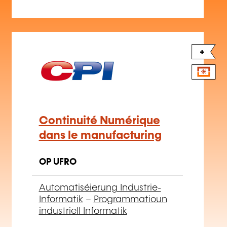
+
Continuité Numérique
dans le manufacturing
OP UFRO
Automatiséierung Industrie-
Informatik
–
Programmatioun
industriell Informatik