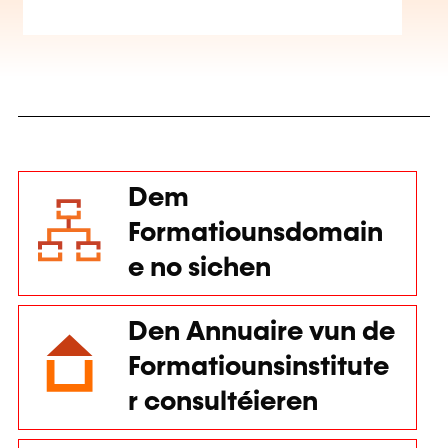
Dem
Formatiounsdomain
e no sichen
Den Annuaire vun de
Dëse Site benotzt Cookien.
Formatiounsinstitute
Mat Cookië kënne mir den Inhalt personaliséieren,
r consultéieren
Funktiounen am Zesummenhang mat de soziale Medien
ubidden an den Trafick analyséieren. Mir deelen och
Informatiounen iwwer d'Benotzung vun eisem Site mat