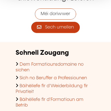
Méi doriwwer
Sech umellen
Schnell Zougang
Dem Formatiounsdomaine no
sichen
Sich no Beruffer a Professiounen
Bäihëllefe fir d'Weiderbildung fir
Privatleit
Bäihëllefe fir d'Formatioun am
Betrib
E Formatiounssall fannen