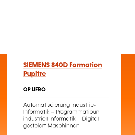
+
SIEMENS 840D Formation
Pupitre
OP UFRO
Automatiséierung Industrie-
Informatik
–
Programmatioun
industriell Informatik
–
Digital
gesteiert Maschinnen