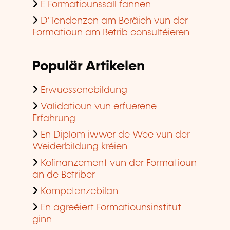
D'Tendenzen am Beräich vun der
Formatioun am Betrib consultéieren
Populär Artikelen
Erwuessenebildung
Validatioun vun erfuerene
Erfahrung
En Diplom iwwer de Wee vun der
Weiderbildung kréien
Kofinanzement vun der Formatioun
an de Betriber
Kompetenzebilan
En agreéiert Formatiounsinstitut
ginn