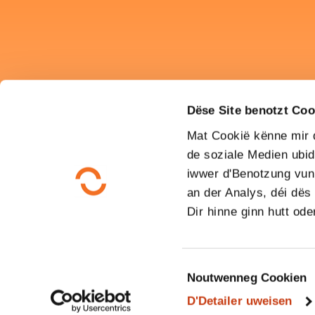
Dëse Site benotzt Coo
Mat Cookië kënne mir 
de soziale Medien ubid
iwwer d'Benotzung vun 
an der Analys, déi dës
Dir hinne ginn hutt ode
C
Noutwenneg Cookien
o
D'Detailer uweisen
n