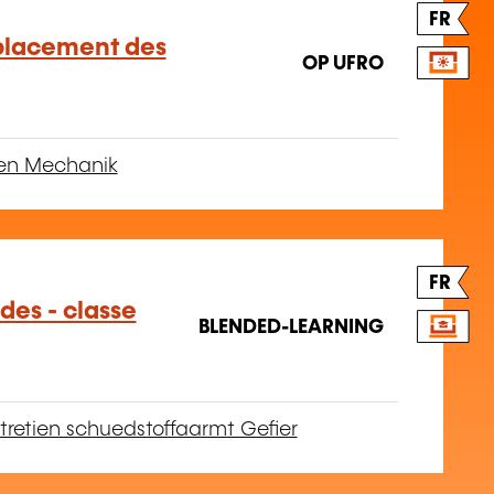
FR
placement des
OP UFRO
ien Mechanik
FR
des - classe
BLENDED-LEARNING
tretien schuedstoffaarmt Gefier