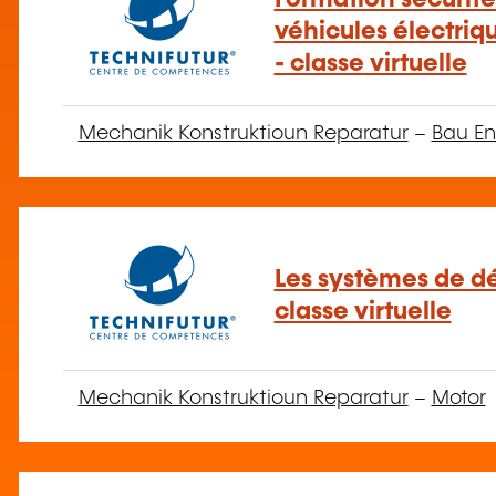
véhicules électriq
- classe virtuelle
Mechanik Konstruktioun Reparatur
–
Bau En
Les systèmes de dé
classe virtuelle
Mechanik Konstruktioun Reparatur
–
Motor