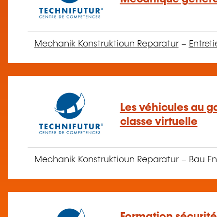
Mechanik Konstruktioun Reparatur
–
Entret
Les véhicules au ga
classe virtuelle
Mechanik Konstruktioun Reparatur
–
Bau En
Formation sécurité