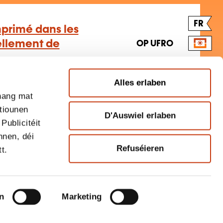
FR
mprimé dans les
ellement de
OP UFRO
Alles erlaben
tretien schuedstoffaarmt Gefier
hang mat
tiounen
D'Auswiel erlaben
Publicitéit
nnen, déi
FR
Refuséieren
t.
s électriques
BLENDED-LEARNING
 virtuelle
en
Marketing
au
–
Automechanik
–
Autoelektrik