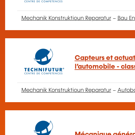
Mechanik Konstruktioun Reparatur
–
Bau En
Capteurs et actua
l’automobile - clas
Mechanik Konstruktioun Reparatur
–
Autob
Mécanique généra