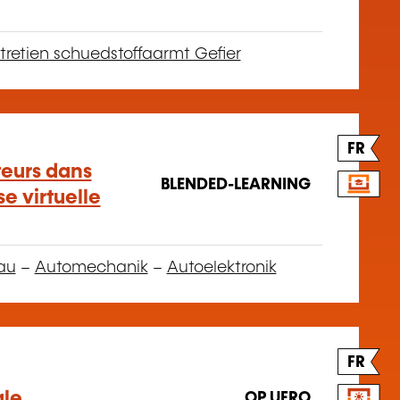
tretien schuedstoffaarmt Gefier
FR
teurs dans
BLENDED-LEARNING
se virtuelle
au
–
Automechanik
–
Autoelektronik
FR
le
OP UFRO