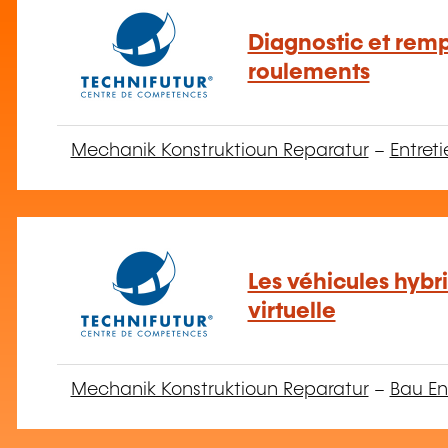
Diagnostic et rem
roulements
Mechanik Konstruktioun Reparatur
–
Entret
Les véhicules hybri
virtuelle
Mechanik Konstruktioun Reparatur
–
Bau En