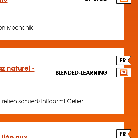
ien Mechanik
FR
z naturel -
BLENDED-LEARNING
tretien schuedstoffaarmt Gefier
FR
 liée aux