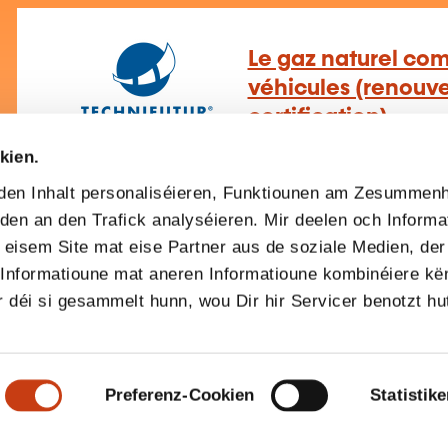
Le gaz naturel co
véhicules (renouv
certification)
kien.
Mechanik Konstruktioun Reparatur
–
Bau En
den Inhalt personaliséieren, Funktiounen am Zesummen
den an den Trafick analyséieren. Mir deelen och Informa
eisem Site mat eise Partner aus de soziale Medien, der 
 Informatioune mat aneren Informatioune kombinéiere kë
r déi si gesammelt hunn, wou Dir hir Servicer benotzt hut
Lecture de schéma
automobile - classe
Preferenz-Cookien
Statistik
Mechanik Konstruktioun Reparatur
–
Autob