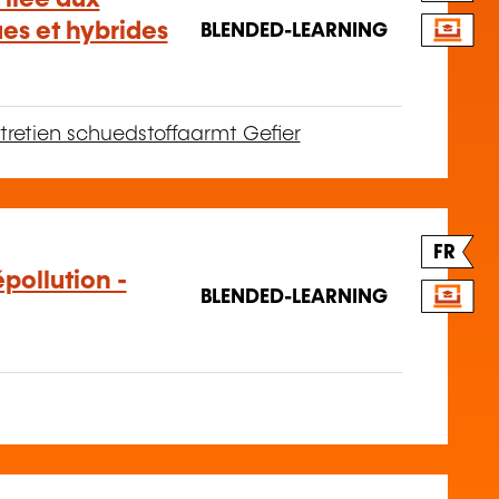
ues et hybrides
BLENDED-LEARNING
tretien schuedstoffaarmt Gefier
FR
pollution -
BLENDED-LEARNING