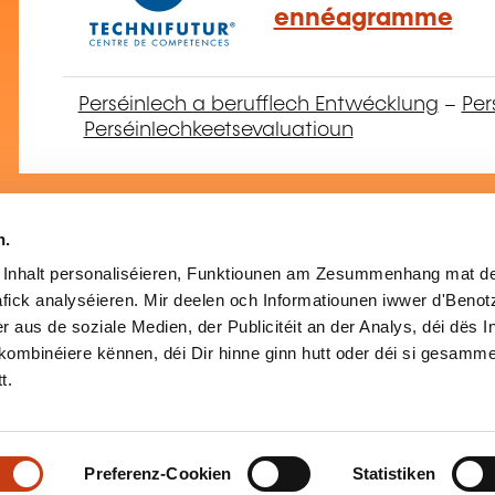
ennéagramme
Perséinlech a berufflech Entwécklung
–
Per
Perséinlechkeetsevaluatioun
n.
L'intelligence émot
 Inhalt personaliséieren, Funktiounen am Zesummenhang mat de
fick analyséieren. Mir deelen och Informatiounen iwwer d'Beno
coaching
r aus de soziale Medien, der Publicitéit an der Analys, déi dës 
kombinéiere kënnen, déi Dir hinne ginn hutt oder déi si gesamme
t.
Perséinlech a berufflech Entwécklung
–
Per
Intelligenz
Preferenz-Cookien
Statistiken