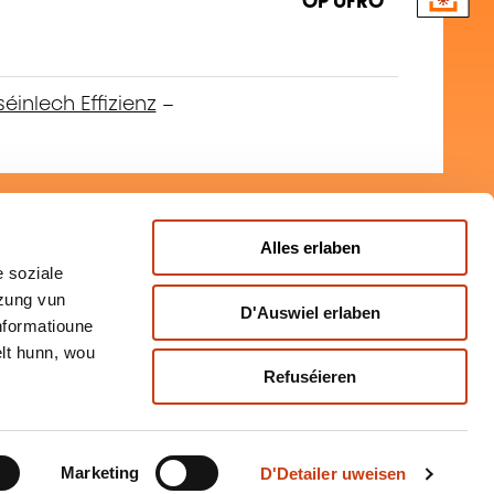
OP UFRO
séinlech Effizienz
–
FR
Alles erlaben
ionnelle ou le self-
 soziale
OP UFRO
tzung vun
D'Auswiel erlaben
Informatioune
lt hunn, wou
Refuséieren
séinlech Effizienz
–
Emotional
Marketing
D'Detailer uweisen