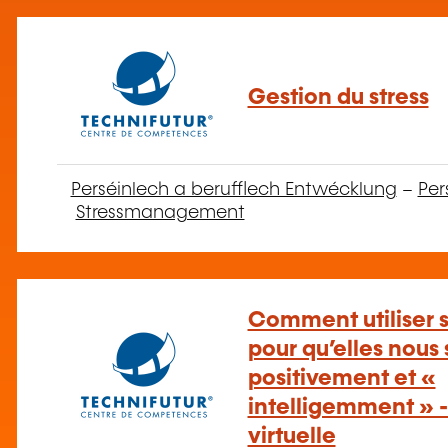
Gestion du stress
Perséinlech a berufflech Entwécklung
–
Per
Stressmanagement
Comment utiliser 
pour qu’elles nous
positivement et «
intelligemment » -
virtuelle