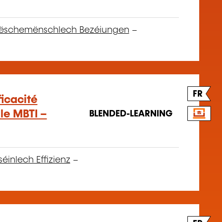
ëschemënschlech Bezéiungen
–
FR
icacité
le MBTI –
BLENDED-LEARNING
séinlech Effizienz
–