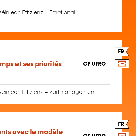
séinlech Effizienz
–
Emotional
FR
mps et ses priorités
OP UFRO
séinlech Effizienz
–
Zäitmanagement
FR
ents avec le modèle