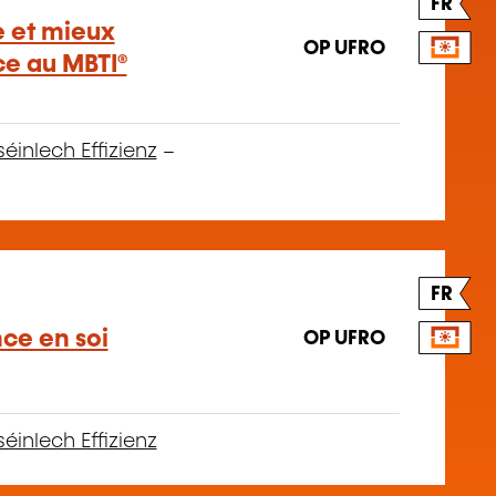
FR
e et mieux
OP UFRO
e au MBTI®
séinlech Effizienz
–
FR
ce en soi
OP UFRO
séinlech Effizienz