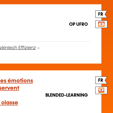
FR
OP UFRO
séinlech Effizienz
–
ses émotions
FR
 servent
BLENDED-LEARNING
 classe