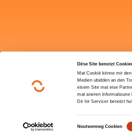
Dëse Site benotzt Cookie
Mat Cookië kënne mir den
Medien ubidden an den Tra
eisem Site mat eise Partne
mat aneren Informatioune 
Dir hir Servicer benotzt hut
C
Noutwenneg Cookien
o