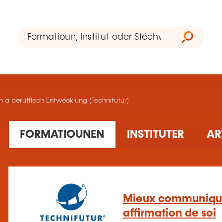
 a berufflech Entwécklung (Technifutur)
13 Ausbildung(en) fonnt
FORMATIOUNEN
INSTITUTER
AR
Mieux communiquer
affirmation de soi