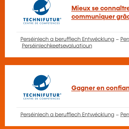
Mieux se connaîtr
communiquer grâc
Perséinlech a berufflech Entwécklung
–
Per
Perséinlechkeetsevaluatioun
Gagner en confian
Perséinlech a berufflech Entwécklung
–
Per