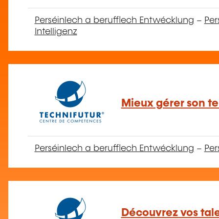
Perséinlech a berufflech Entwécklung
–
Per
Intelligenz
Mieux gérer son te
Perséinlech a berufflech Entwécklung
–
Per
Découvrez vos tal