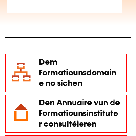
Dem
Formatiounsdomain
e no sichen
Den Annuaire vun de
Formatiounsinstitute
r consultéieren