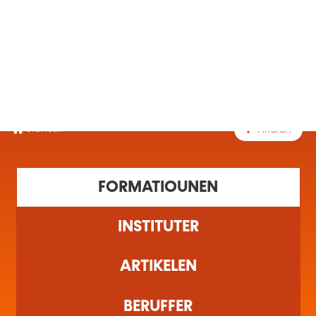
MENÜ
Startsäit
Filteren
1 Ausbildung(en) fonnt
FORMATIOUNEN
INSTITUTER
ARTIKELEN
BERUFFER