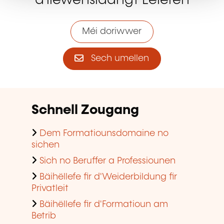
d'liewenslaangt Léieren
Méi doriwwer
Sech umellen
Schnell Zougang
Dem Formatiounsdomaine no
sichen
Sich no Beruffer a Professiounen
Bäihëllefe fir d'Weiderbildung fir
Privatleit
Bäihëllefe fir d'Formatioun am
Betrib