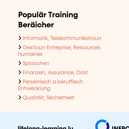
Populär Training
Beräicher
Informatik, Telekommunikatioun
Gestioun Entreprise, Ressources
humaines
Sproochen
Finanzen, Assurance, Droit
Perséinlech a berufflech
Entwécklung
Qualitéit, Sécherheet