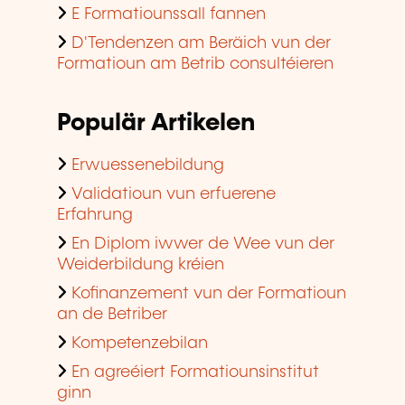
E Formatiounssall fannen
D'Tendenzen am Beräich vun der
Formatioun am Betrib consultéieren
Populär Artikelen
Erwuessenebildung
Validatioun vun erfuerene
Erfahrung
En Diplom iwwer de Wee vun der
Weiderbildung kréien
Kofinanzement vun der Formatioun
an de Betriber
Kompetenzebilan
En agreéiert Formatiounsinstitut
ginn