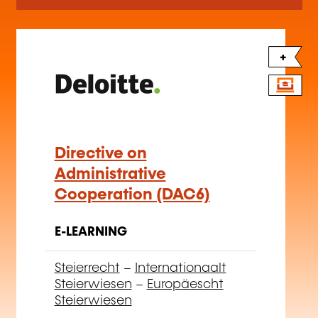
+
Directive on
Administrative
Cooperation (DAC6)
E-LEARNING
Steierrecht
–
Internationaalt
Steierwiesen
–
Europäescht
Steierwiesen