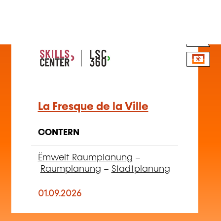
FR
La Fresque de la Ville
CONTERN
Ëmwelt Raumplanung
–
Raumplanung
–
Stadtplanung
01.09.2026