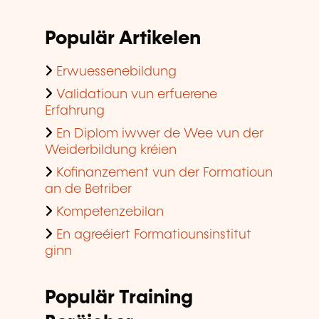
Populär Artikelen
Erwuessenebildung
Validatioun vun erfuerene
Erfahrung
En Diplom iwwer de Wee vun der
Weiderbildung kréien
Kofinanzement vun der Formatioun
an de Betriber
Kompetenzebilan
En agreéiert Formatiounsinstitut
ginn
Populär Training