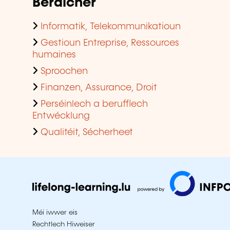
Beräicher
Informatik, Telekommunikatioun
Gestioun Entreprise, Ressources
humaines
Sproochen
Finanzen, Assurance, Droit
Perséinlech a berufflech
Entwécklung
Qualitéit, Sécherheet
Méi iwwer eis
Rechtlech Hiweiser