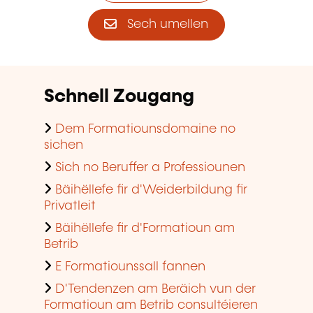
Sech umellen
Schnell Zougang
Dem Formatiounsdomaine no
sichen
Sich no Beruffer a Professiounen
Bäihëllefe fir d'Weiderbildung fir
Privatleit
Bäihëllefe fir d'Formatioun am
Betrib
E Formatiounssall fannen
D'Tendenzen am Beräich vun der
Formatioun am Betrib consultéieren