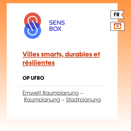
FR
Villes smarts, durables et
résilientes
OP UFRO
Ëmwelt Raumplanung
–
Raumplanung
–
Stadtplanung