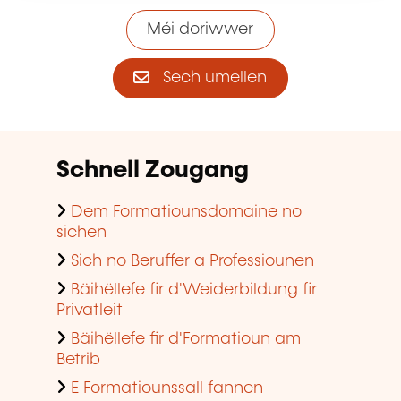
Méi doriwwer
Sech umellen
Schnell Zougang
Dem Formatiounsdomaine no
sichen
Sich no Beruffer a Professiounen
Bäihëllefe fir d'Weiderbildung fir
Privatleit
Bäihëllefe fir d'Formatioun am
Betrib
E Formatiounssall fannen