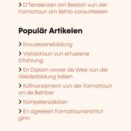
D'Tendenzen am Beräich vun der
Formatioun am Betrib consultéieren
Populär Artikelen
Erwuessenebildung
Validatioun vun erfuerene
Erfahrung
En Diplom iwwer de Wee vun der
Weiderbildung kréien
Kofinanzement vun der Formatioun
an de Betriber
Kompetenzebilan
En agreéiert Formatiounsinstitut
ginn