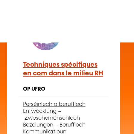
FR
Techniques spécifiques
en com dans le milieu RH
OP UFRO
Perséinlech a berufflech
Entwécklung
–
Zwëschemënschlech
Bezéiungen
–
Berufflech
Kommunikatioun