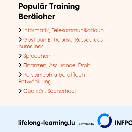
Populär Training
Beräicher
Informatik, Telekommunikatioun
Gestioun Entreprise, Ressources
humaines
Sproochen
Finanzen, Assurance, Droit
Perséinlech a berufflech
Entwécklung
Qualitéit, Sécherheet