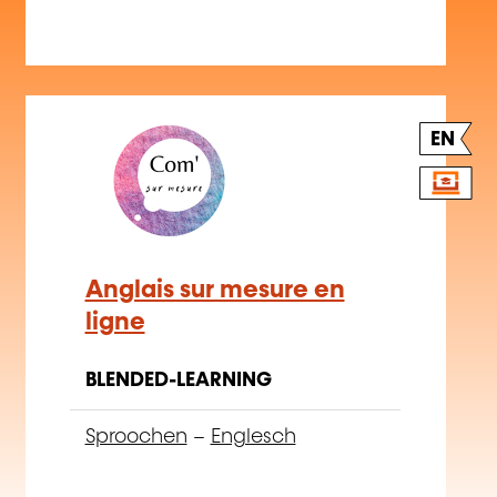
EN
Anglais sur mesure en
ligne
BLENDED-LEARNING
Sproochen
–
Englesch