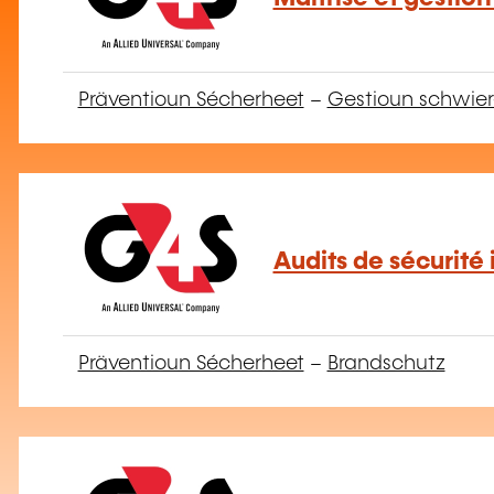
Präventioun Sécherheet
–
Gestioun schwier
Audits de sécurité
Präventioun Sécherheet
–
Brandschutz