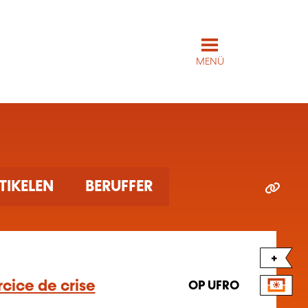
MENÜ
TIKELEN
BERUFFER
+
cice de crise
OP UFRO