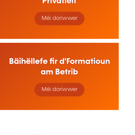
Privatleit
Méi doriwwer
Bäihëllefe fir d'Formatioun
am Betrib
Méi doriwwer