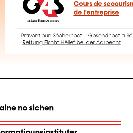
Cours de secouris
de l'entreprise
Präventioun Sécherheet
–
Gesondheet a Sé
Rettung Eischt Hëllef bei der Aarbecht
ine no sichen
ormatiounsinstituter