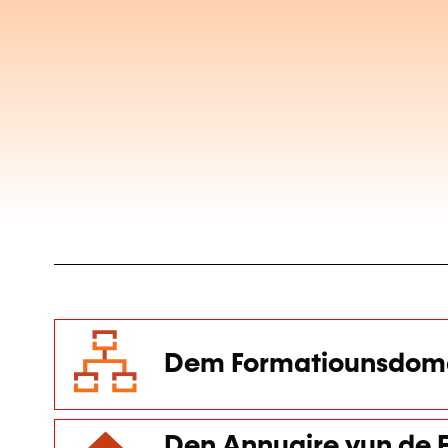
Dem Formatiounsdoma
Den Annuaire vun de F