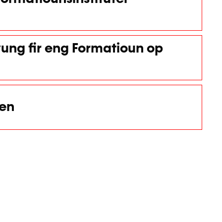
ung fir eng Formatioun op
nen