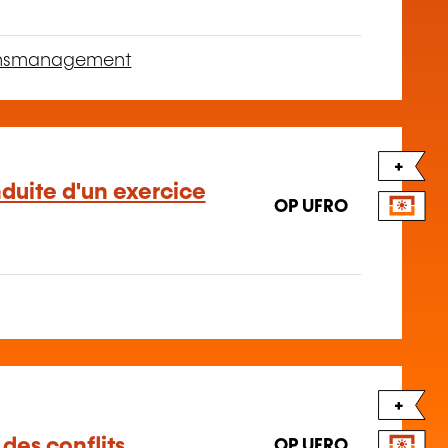
unsmanagement
+
duite d'un exercice
OP UFRO
+
 des conflits
OP UFRO