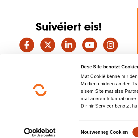
Suivéiert eis!
Facebook
Twitter
LinkedIn
YouTube
Ins
Dëse Site benotzt Cookie
Eis kontaktéieren
Mat Cookië kënne mir den
Medien ubidden an den Tra
eisem Site mat eise Partne
mat aneren Informatioune 
Dir hir Servicer benotzt hut
C
Noutwenneg Cookien
Schnell Zougang
o