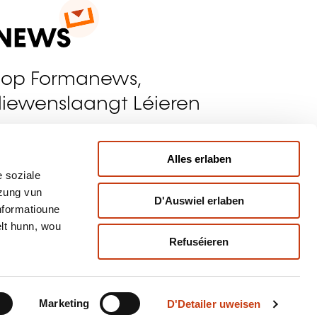
 op Formanews,
liewenslaangt Léieren
riwwer
Alles erlaben
 soziale
umellen
tzung vun
D'Auswiel erlaben
Informatioune
lt hunn, wou
Refuséieren
Marketing
D'Detailer uweisen
pulär Training Beräicher