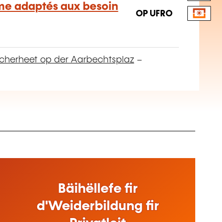
me adaptés aux besoin
OP UFRO
cherheet op der Aarbechtsplaz
–
Bäihëllefe fir
d'Weiderbildung fir