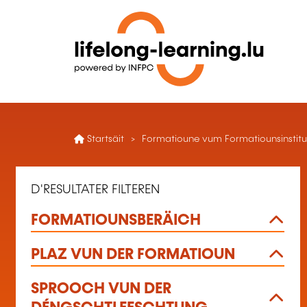
Startsäit
Formatioune vum Formatiounsinstitu
D'RESULTATER FILTEREN
FORMATIOUNSBERÄICH
PLAZ VUN DER FORMATIOUN
SPROOCH VUN DER