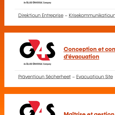
Direktioun Entreprise
–
Krisekommunikatio
Conception et con
d'évacuation
Präventioun Sécherheet
–
Evacuatioun Site
Maîtrise et gestion