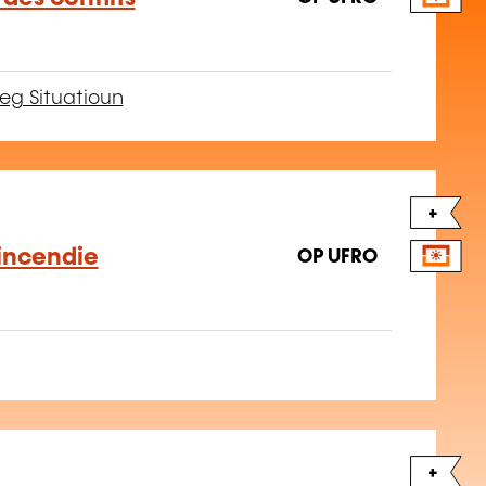
eg Situatioun
+
 incendie
OP UFRO
+