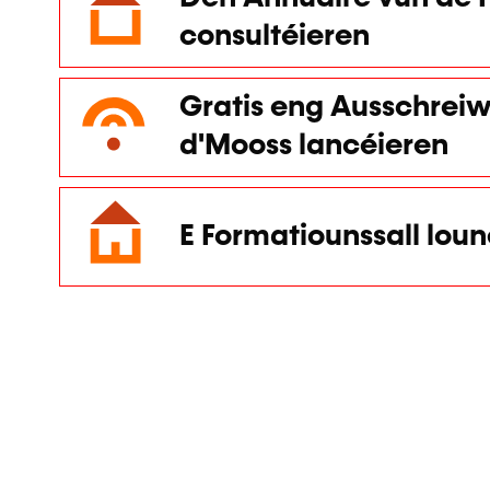
consultéieren
Gratis eng Ausschreiw
d'Mooss lancéieren
E Formatiounssall lou