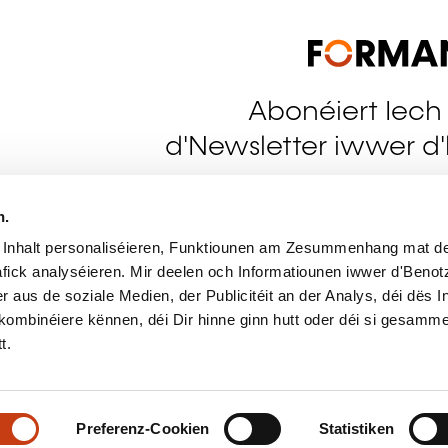
Abonéiert Iech
tagram
d'Newsletter iwwer d'
Méi do
n.
 Inhalt personaliséieren, Funktiounen am Zesummenhang mat de
Sech 
fick analyséieren. Mir deelen och Informatiounen iwwer d'Beno
r aus de soziale Medien, der Publicitéit an der Analys, déi dës 
kombinéiere kënnen, déi Dir hinne ginn hutt oder déi si gesamme
t.
Preferenz-Cookien
Statistiken
Populär Artikelen
Po